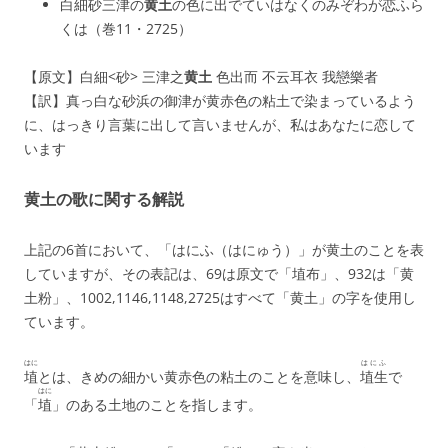
白細砂
三津の
黄土
の色に出でていはなくのみぞわが恋ふら
くは（巻11・2725）
【原文】白細<砂> 三津之
黄土
色出而 不云耳衣 我戀樂者
【訳】真っ白な砂浜の御津が黄赤色の粘土で染まっているよう
に、はっきり言葉に出して言いませんが、私はあなたに恋して
います
黄土の歌に関する解説
上記の6首において、「はにふ（はにゅう）」が黄土のことを表
していますが、その表記は、69は原文で「埴布」、932は「黄
土粉」、1002,1146,1148,2725はすべて「黄土」の字を使用し
ています。
はに
はにふ
埴
とは、きめの細かい黄赤色の粘土のことを意味し、
埴生
で
はに
「
埴
」のある土地のことを指します。