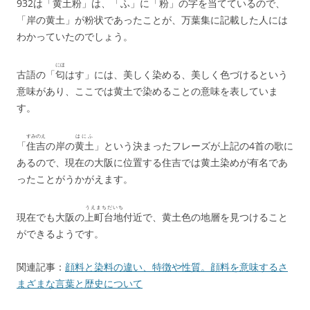
932は「黄土粉」は、「ふ」に「粉」の字を当てているので、
「岸の黄土」が粉状であったことが、万葉集に記載した人には
わかっていたのでしょう。
にほ
古語の「
匂
はす」には、美しく染める、美しく色づけるという
意味があり、ここでは黄土で染めることの意味を表していま
す。
すみのえ
はにふ
「
住吉
の岸の
黄土
」という決まったフレーズが上記の4首の歌に
あるので、現在の大阪に位置する住吉では黄土染めが有名であ
ったことがうかがえます。
うえまちだいち
現在でも大阪の
上町台地
付近で、黄土色の地層を見つけること
ができるようです。
関連記事：
顔料と染料の違い、特徴や性質。顔料を意味するさ
まざまな言葉と歴史について