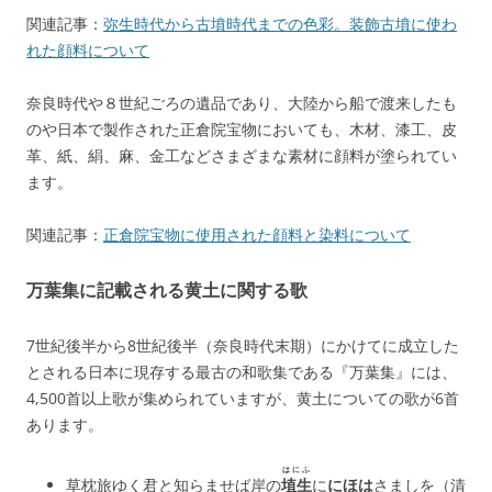
関連記事：
弥生時代から古墳時代までの色彩。装飾古墳に使わ
れた顔料について
奈良時代や８世紀ごろの遺品であり、大陸から船で渡来したも
のや日本で製作された正倉院宝物においても、木材、漆工、皮
革、紙、絹、麻、金工などさまざまな素材に顔料が塗られてい
ます。
関連記事：
正倉院宝物に使用された顔料と染料について
万葉集に記載される黄土に関する歌
7世紀後半から8世紀後半（奈良時代末期）にかけてに成立した
とされる日本に現存する最古の和歌集である『万葉集』には、
4,500首以上歌が集められていますが、黄土についての歌が6首
あります。
はにふ
草枕旅ゆく君と知らませば岸の
埴生
に
にほは
さましを（清