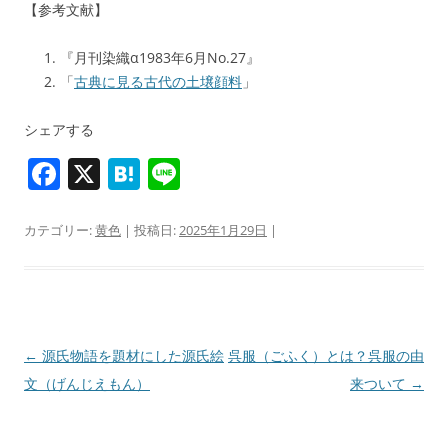
【参考文献】
『月刊染織α1983年6月No.27』
「
古典に見る古代の土壌顔料
」
シェアする
F
X
H
Li
a
at
n
c
e
e
カテゴリー:
黄色
| 投稿日:
2025年1月29日
|
e
n
b
a
o
o
投
←
源氏物語を題材にした源氏絵
呉服（ごふく）とは？呉服の由
稿
文（げんじえもん）
来ついて
→
k
ナ
ビ