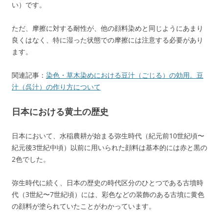
い）です。
ただ、摩擦に対する耐性が、他の顔料染めと同じようにあまり
良くはなく、特に湿った状態での摩擦には注意する必要があり
ます。
関連記事：
染色・草木染めにおける豆汁（ごじる）の効用。豆
汁（呉汁）の作り方について
日本における黄土の歴史
日本において、水稲農耕が始まる弥生時代（紀元前10世紀頃〜
紀元後3世紀中頃）以前に用いられた顔料は基本的には赤と黒の
2色でした。
弥生時代に続く、日本の歴史の時代区分のひとつである古墳時
代（3世紀〜7世紀頃）には、彩色などの装飾のある古墳に黄色
の顔料が塗られていたことがわかっています。