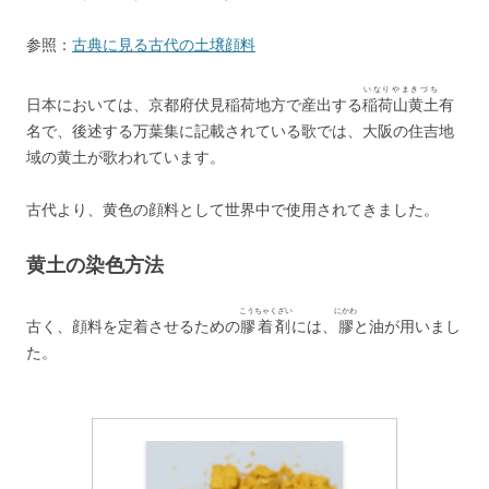
参照：
古典に見る古代の土壌顔料
いなりやまきづち
日本においては、京都府伏見稲荷地方で産出する
稲荷山黄土
有
名で、後述する万葉集に記載されている歌では、大阪の住吉地
域の黄土が歌われています。
古代より、黄色の顔料として世界中で使用されてきました。
黄土の染色方法
こうちゃくざい
にかわ
古く、顔料を定着させるための
膠着剤
には、
膠
と油が用いまし
た。