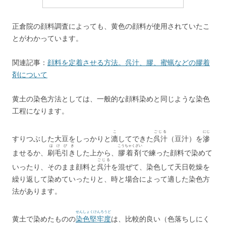
正倉院の顔料調査によっても、黄色の顔料が使用されていたこ
とがわかっています。
関連記事：
顔料を定着させる方法。呉汁、膠、蜜蝋などの膠着
剤について
黄土の染色方法としては、一般的な顔料染めと同じような染色
工程になります。
こ
ごじる
にじ
すりつぶした大豆をしっかりと
漉
してできた
呉汁
（豆汁）を
滲
はけびき
こうちゃくざい
ませるか、
刷毛引き
した上から、
膠着剤
で練った顔料で染めて
ごじる
いったり、そのまま顔料と
呉汁
を混ぜて、染色して天日乾燥を
繰り返して染めていったりと、時と場合によって適した染色方
法があります。
せんしょくけんろうど
黄土で染めたものの
染色堅牢度
は、比較的良い（色落ちしにく