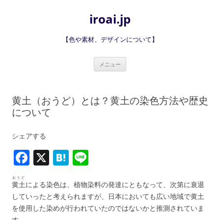
iroai.jp
【色や素材、デザインについて】
コ
メニュー
ン
テ
ン
ツ
へ
黄土（おうど）とは？黄土の染色方法や歴史
ス
キ
について
ッ
プ
シェアする
F
X
H
Li
a
at
n
おうど
c
e
e
黄土
による染色は、植物染料の発達にともなって、次第に衰退
していったと考えられますが、日本においても広い地域で黄土
e
n
を使用した染めが行われていたのではないかと推測されていま
す。