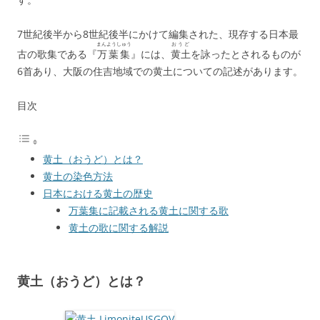
b
a
o
7世紀後半から8世紀後半にかけて編集された、現存する日本最
o
まんようしゅう
おうど
古の歌集である『
万葉集
』には、
黄土
を詠ったとされるものが
k
6首あり、大阪の住吉地域での黄土についての記述があります。
目次
黄土（おうど）とは？
黄土の染色方法
日本における黄土の歴史
万葉集に記載される黄土に関する歌
黄土の歌に関する解説
黄土（おうど）とは？