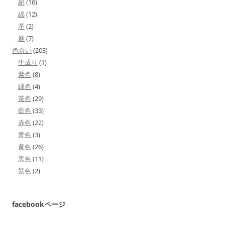
絹
(16)
綿
(12)
革
(2)
麻
(7)
色合い
(203)
生成り
(1)
紫色
(8)
緑色
(4)
茶色
(29)
藍色
(33)
赤色
(22)
青色
(3)
黄色
(26)
黒色
(11)
鼠色
(2)
facebookページ