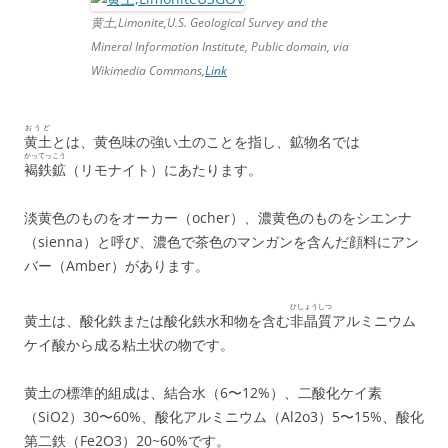
黄土,Limonite,U.S. Geological Survey and the
Mineral Information Institute, Public domain, via
Wikimedia Commons,
Link
おうど
黄土
とは、黄色味の強い土のことを指し、鉱物名では
かってっこう
褐鉄鉱
（リモナイト）にあたります。
淡黄色のものをオーカー（ocher）、濃黄色のものをシエンナ
（sienna）と呼び、濃色で茶色のマンガンを含んだ顔料にアン
バー（Amber）があります。
ひしょうしつ
黄土は、酸化鉄または酸化鉄水和物を含む
非晶質
アルミニウム
ケイ酸から成る粘土状の物です。
黄土の標準的組成は、結合水（6〜12%）、二酸化ケイ素
（SiO2）30〜60%、酸化アルミニウム（Al2o3）5〜15%、酸化
第二鉄（Fe2O3）20~60%です。