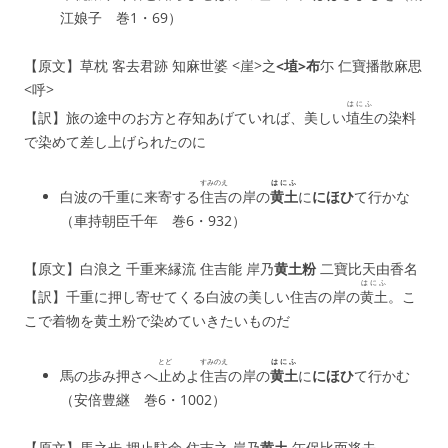
江娘子 巻1・69）
【原文】草枕 客去君跡 知麻世婆 <崖>之
<埴>布
尓 仁寶播散麻思
<呼>
はにふ
【訳】旅の途中のお方と存知あげていれば、美しい
埴生
の染料
で染めて差し上げられたのに
すみのえ
はにふ
白波の千重に来寄する
住吉
の岸の
黄土
に
にほひ
て行かな
（車持朝臣千年 巻6・932）
【原文】白浪之 千重来縁流 住吉能 岸乃
黄土粉
二寶比天由香名
はにふ
【訳】千重に押し寄せてくる白波の美しい住吉の岸の
黄土
。こ
こで着物を黄土粉で染めていきたいものだ
とど
すみのえ
はにふ
馬の歩み押さへ
止
めよ
住吉
の岸の
黄土
に
にほひ
て行かむ
（安倍豊継 巻6・1002）
【原文】馬之歩 押止駐余 住吉之 岸乃
黄土
尓保比而将去