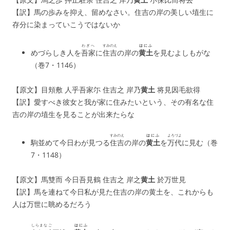
【訳】馬の歩みを抑え、留めなさい。住吉の岸の美しい埴生に
存分に染まっていこうではないか
わぎへ
すみのえ
はにふ
めづらしき人を
吾家
に
住吉
の岸の
黄土
を見むよしもがな
（巻7・1146）
【原文】目頬敷 人乎吾家尓 住吉之 岸乃
黄土
将見因毛欲得
【訳】愛すべき彼女と我が家に住みたいという、その有名な住
吉の岸の埴生を見ることが出来たらな
すみのえ
はにふ
よろづよ
駒並めて今日わが見つる
住吉
の岸の
黄土
を
万代
に見む（巻
7・1148）
【原文】馬雙而 今日吾見鶴 住吉之 岸之
黄土
於万世見
【訳】馬を連ねて今日私が見た住吉の岸の黄土を、これからも
人は万世に眺めるだろう
しらまなご
はにふ