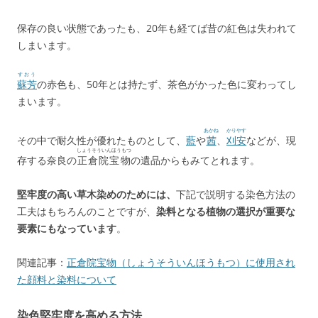
保存の良い状態であったも、20年も経てば昔の紅色は失われて
しまいます。
すおう
蘇芳
の赤色も、50年とは持たず、茶色がかった色に変わってし
まいます。
あかね
かりやす
その中で耐久性が優れたものとして、
藍
や
茜
、
刈安
などが、現
しょうそういんほうもつ
存する奈良の
正倉院宝物
の遺品からもみてとれます。
堅牢度の高い草木染めのためには、
下記で説明する染色方法の
工夫はもちろんのことですが、
染料となる植物の選択が重要な
要素にもなっています
。
関連記事：
正倉院宝物（しょうそういんほうもつ）に使用され
た顔料と染料について
染色堅牢度を高める方法