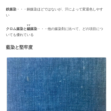
鉄媒染
・・・銅媒染ほどではないが、汗によって変退色しやす
い
すず
クロム媒染と
錫
媒染
・・・他の媒染剤に比べて、どの項目につ
いても優れている
藍染と堅牢度