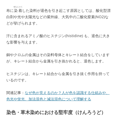
ぜんじゃく
布に
染着
した染料が退色を引き起こす原因としては、酸化型漂
白剤や光や太陽光などの紫外線、大気中の二酸化窒素(NO2)な
どが挙げられます。
汗に含まれるアミノ酸のヒスチジン(histidine) も、退色に大き
な影響を与えます。
銅やクロムの金属はその染料母体とキレート結合をしています
が、キレート結合から金属を引き抜かれると、退色します。
ヒスチジンは、キレート結合から金属を引き抜く作用を持って
いるのです。
関連記事：
なぜ色が見えるのか？人が色を認識する仕組みや、
色光や蛍光、加法混色と減法混色について理解する
染色・草木染めにおける堅牢度（けんろうど）