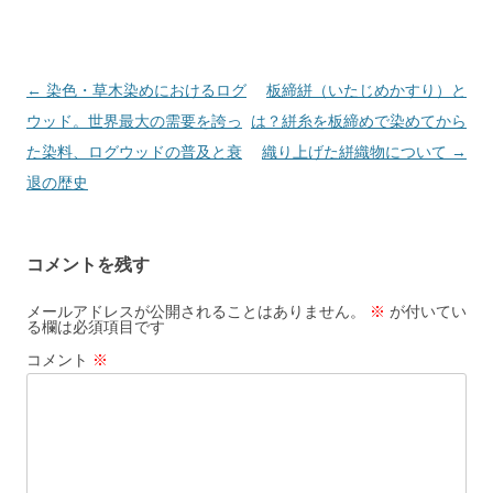
b
a
o
o
投
←
染色・草木染めにおけるログ
板締絣（いたじめかすり）と
稿
ウッド。世界最大の需要を誇っ
は？絣糸を板締めで染めてから
k
ナ
た染料、ログウッドの普及と衰
織り上げた絣織物について
→
ビ
退の歴史
ゲ
ー
コメントを残す
シ
ョ
メールアドレスが公開されることはありません。
※
が付いてい
る欄は必須項目です
ン
コメント
※