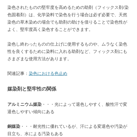
染色されたものの堅牢度を高めるための助剤（フィックス剤/染
色固着剤）は、化学染料で染色を行う場合は必ず必要で、天然
染色の草木染めの場合でも助剤の助けを借りることで染色性が
よく、堅牢度高く染色することができます。
染色し終わったものの仕上げに使用するものや、ムラなく染色
性を良くするために染料に入れる助剤など、フィックス剤にも
さまざまな使用方法があります。
関連記事：
染色における色止め
媒染剤と堅牢性の関係
アルミニウム媒染
・・・光によって退色しやすく、酸性汗で変
退色しやすい傾向にある
銅媒染
・・・耐光性に優れているが、汗による変退色や汚染が
目立ち、水による汚染もある