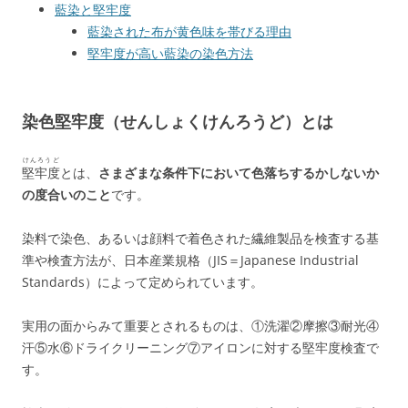
藍染と堅牢度
藍染された布が黄色味を帯びる理由
堅牢度が高い藍染の染色方法
染色堅牢度（せんしょくけんろうど）とは
けんろうど
堅牢度
とは、
さまざまな条件下において色落ちするかしないか
の度合いのこと
です。
染料で染色、あるいは顔料で着色された繊維製品を検査する基
準や検査方法が、日本産業規格（JIS＝Japanese Industrial
Standards）によって定められています。
実用の面からみて重要とされるものは、①洗濯②摩擦③耐光④
汗⑤水⑥ドライクリーニング⑦アイロンに対する堅牢度検査で
す。