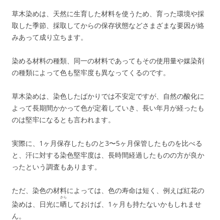
草木染めは、天然に生育した材料を使うため、育った環境や採
取した季節、採取してからの保存状態などさまざまな要因が絡
みあって成り立ちます。
染める材料の種類、同一の材料であってもその使用量や媒染剤
の種類によって色も堅牢度も異なってくるのです。
草木染めは、染色したばかりでは不安定ですが、自然の酸化に
よって長期間かかって色が定着していき、長い年月が経ったも
のは堅牢になるとも言われます。
実際に、1ヶ月保存したものと3〜5ヶ月保管したものを比べる
と、汗に対する染色堅牢度は、長時間経過したものの方が良か
ったという調査もあります。
ただ、染色の材料によっては、色の寿命は短く、例えば紅花の
さら
染めは、日光に
晒
しておけば、1ヶ月も持たないかもしれませ
ん。