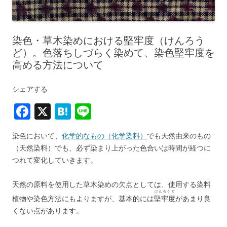
染色・草木染めにおける堅牢度（けんろう
ど）。色落ちしづらく染めて、染色堅牢度を
高める方法について
シェアする
F
X
H
Li
a
at
n
染色において、
化学的なもの（化学染料）
でも天然由来のもの
c
e
e
（天然染料）でも、必ず染まり上がった色合いは時間が経つに
e
n
つれて変化していきます。
b
a
天然の原料を使用した草木染めの欠点としては、使用する染料
o
けんろうど
植物や染色方法にもよりますが、基本的には
堅牢度
があまり良
o
くない点があります。
k