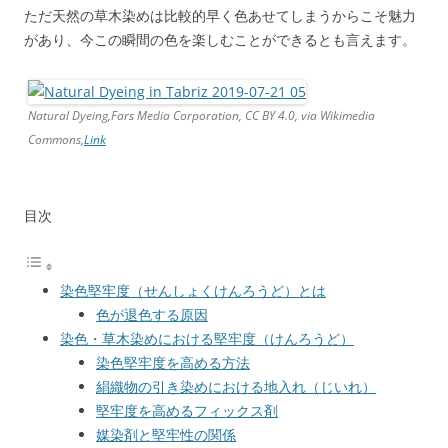
ただ天然の草木染めは比較的早く色あせてしまうからこそ魅力
があり、今この瞬間の色を楽しむことができるとも言えます。
Natural Dyeing,Fars Media Corporation, CC BY 4.0, via Wikimedia
Commons,
Link
目次
染色堅牢度（せんしょくけんろうど）とは
色が退色する原因
染色・草木染めにおける堅牢度（けんろうど）
染色堅牢度を高める方法
絹織物の引き染めにおける地入れ（じいれ）
堅牢度を高めるフィックス剤
媒染剤と堅牢性の関係