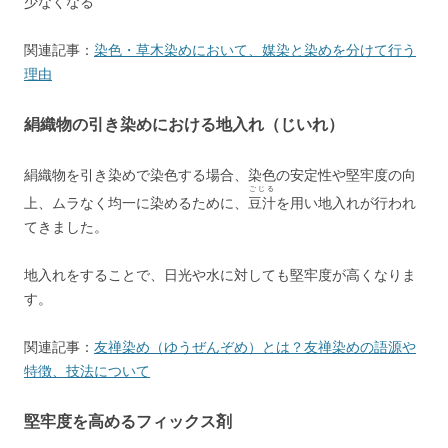
少なくなる
関連記事：
染色・草木染めにおいて、媒染と染めを分けて行う
理由
絹織物の引き染めにおける地入れ（じいれ）
絹織物を引き染めで染色する場合、染色の安定性や堅牢度の向
ごじる
上、ムラなく均一に染めるために、
豆汁
を用い地入れが行われ
てきました。
地入れをすることで、日光や水に対しても堅牢度が高くなりま
す。
関連記事：
友禅染め（ゆうぜんぞめ）とは？友禅染めの語源や
特徴、技法について
堅牢度を高めるフィックス剤