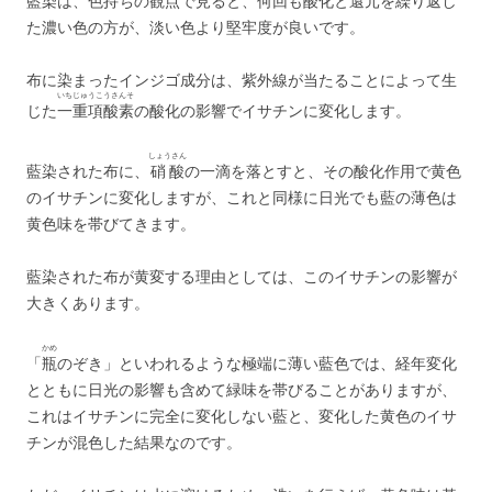
藍染は、色持ちの観点で見ると、何回も酸化と還元を繰り返し
た濃い色の方が、淡い色より堅牢度が良いです。
布に染まったインジゴ成分は、紫外線が当たることによって生
いちじゅうこうさんそ
じた
一重項酸素
の酸化の影響でイサチンに変化します。
しょうさん
藍染された布に、
硝酸
の一滴を落とすと、その酸化作用で黄色
のイサチンに変化しますが、これと同様に日光でも藍の薄色は
黄色味を帯びてきます。
藍染された布が黄変する理由としては、このイサチンの影響が
大きくあります。
かめ
「
瓶
のぞき」といわれるような極端に薄い藍色では、経年変化
とともに日光の影響も含めて緑味を帯びることがありますが、
これはイサチンに完全に変化しない藍と、変化した黄色のイサ
チンが混色した結果なのです。