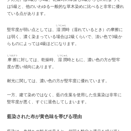
は5級と、他のいわゆる一般的な草木染めに比べると非常に優れ
ている点があります。
しつじゅん
堅牢度が弱い点としては、
湿潤
時（濡れているとき）の摩擦に
は弱く、濃く染まっている場合は2級くらいで、淡い色で3級か
らものによっては4級ほどになります。
しつまさつ
しつじゅん
摩擦
に対しては、乾燥時、
湿潤
時ともに、濃い色の方が堅牢
度が悪い傾向にあります。
耐光に関しては、濃い色の方が堅牢度に優れています。
一方、建て染めではなく、藍の生葉を使用した生葉染は非常に
堅牢度が悪く、すぐに退色してしまいます。
藍染された布が黄色味を帯びる理由