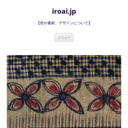
iroai.jp
【色や素材、デザインについて】
コ
メニュー
ン
テ
ン
ツ
へ
ス
キ
ッ
プ