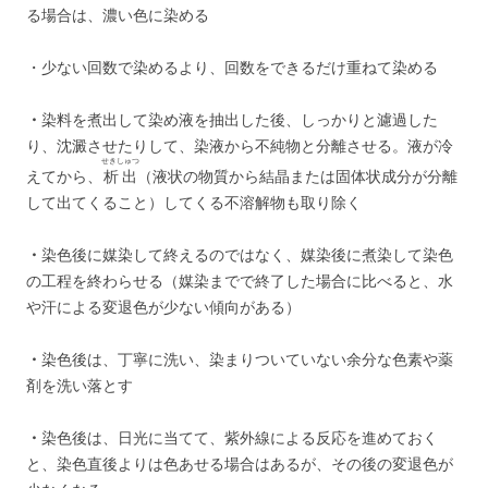
る場合は、濃い色に染める
・少ない回数で染めるより、回数をできるだけ重ねて染める
・
染料を煮出して染め液を抽出した後、しっかりと濾過した
り、沈澱させたりして、染液から不純物と分離させる。液が冷
せきしゅつ
えてから、
析出
（液状の物質から結晶または固体状成分が分離
して出てくること）してくる不溶解物も取り除く
・
染色後に媒染して終えるのではなく、媒染後に煮染して染色
の工程を終わらせる（媒染までで終了した場合に比べると、水
や汗による変退色が少ない傾向がある）
・
染色後は、丁寧に洗い、染まりついていない余分な色素や薬
剤を洗い落とす
・
染色後は、日光に当てて、紫外線による反応を進めておく
と、染色直後よりは色あせる場合はあるが、その後の変退色が