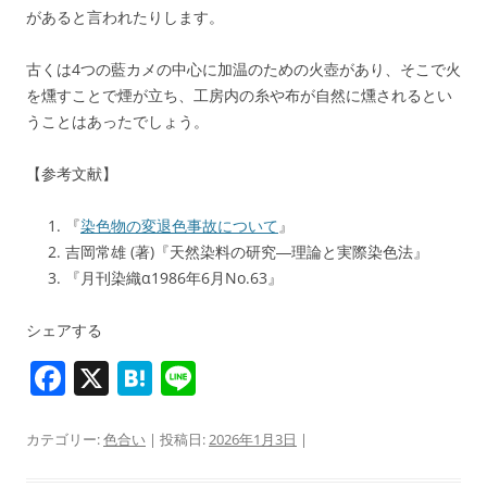
があると言われたりします。
古くは4つの藍カメの中心に加温のための火壺があり、そこで火
を燻すことで煙が立ち、工房内の糸や布が自然に燻されるとい
うことはあったでしょう。
【参考文献】
『
染色物の変退色事故について
』
吉岡常雄 (著)『天然染料の研究―理論と実際染色法』
『月刊染織α1986年6月No.63』
シェアする
F
X
H
Li
a
at
n
c
e
e
カテゴリー:
色合い
| 投稿日:
2026年1月3日
|
e
n