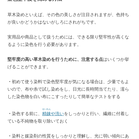
草木染めといえば、その色の美しさが注目されますが、色持ち
が良いかどうかはないがしろにされがちです。
実用品や商品として扱うためには、できる限り堅牢性が高くな
るように染色を行う必要があります。
堅牢度の高い草木染めを行うために、注意する点
はいくつか挙
げることができます。
・
初めて使う染料で染色堅牢度が気になる場合は、少量でもよ
いので、布や糸で試し染めをし、日光に長時間当てたり、濡ら
した染色物を白い布にこすったりして簡単なテストをする
せいれん
・
染色する前に、
精錬
や洗い
をしっかりと行い、繊維に付着し
ている不純物を取り除いておく
・
染料と媒染剤の性質をしっかりと理解し、光に弱い傾向にあ