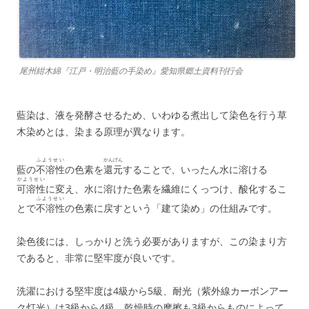
尾州紺木綿『江戸・明治藍の手染め』愛知県郷土資料刊行会
藍染は、液を発酵させるため、いわゆる煮出して染色を行う草
木染めとは、染まる原理が異なります。
ふようせい
かんげん
藍の
不溶性
の色素を
還元
することで、いったん水に溶ける
かようせい
可溶性
に変え、水に溶けた色素を繊維にくっつけ、酸化するこ
ふようせい
とで
不溶性
の色素に戻すという「建て染め」の仕組みです。
染色後には、しっかりと洗う必要がありますが、この染まり方
であると、非常に堅牢度が良いです。
洗濯における堅牢度は4級から5級、耐光（紫外線カーボンアー
ク灯光）は3級から4級、乾燥時の摩擦も3級からものによって