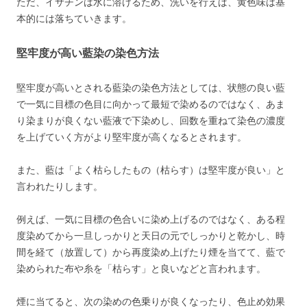
ただ、イサチンは水に溶けるため、洗いを行えば、黄色味は基
本的には落ちていきます。
堅牢度が高い藍染の染色方法
堅牢度が高いとされる藍染の染色方法としては、状態の良い藍
で一気に目標の色目に向かって最短で染めるのではなく、あま
り染まりが良くない藍液で下染めし、回数を重ねて染色の濃度
を上げていく方がより堅牢度が高くなるとされます。
また、藍は「よく枯らしたもの（枯らす）は堅牢度が良い」と
言われたりします。
例えば、一気に目標の色合いに染め上げるのではなく、ある程
度染めてから一旦しっかりと天日の元でしっかりと乾かし、時
間を経て（放置して）から再度染め上げたり煙を当てて、藍で
染められた布や糸を「枯らす」と良いなどと言われます。
煙に当てると、次の染めの色乗りが良くなったり、色止め効果