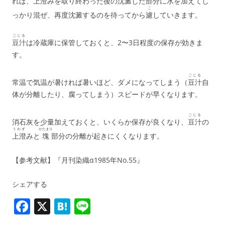
れば、
上澄
みを取り終わった後の沈澱した部分に水を加えてし
こ
っかり混ぜ、再度沈澱するのを待ってから
濾
していきます。
ごじる
豆汁
は冷蔵庫に保管しておくと、2〜3日程度の保存が効きま
す。
ごじる
常温で気温が暑ければ暑いほど、ダメになってしまう（
豆汁
自
体が分離したり、腐ってしまう）スピードが早くなります。
ごじる
消石灰を少量加えておくと、いくらか保存が良くなり、
豆汁
の
うわず
かたまり
上澄
みと
塊
部分の分離が起きにくくなります。
【参考文献】『月刊染織α1985年No.55』
シェアする
F
X
H
Li
a
at
n