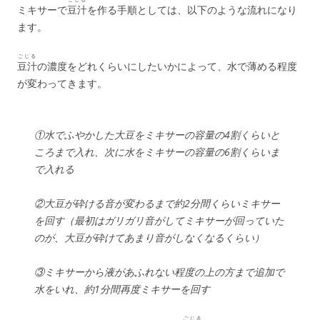
ミキサーで
豆汁
を作る手順としては、以下のような流れになり
ます。
ごじる
豆汁
の濃度をどれくらいにしたいかによって、水で薄める程度
が変わってきます。
①水でふやかした大豆をミキサーの容量の4割くらいと
ころまで入れ、次に水をミキサーの容量の6割くらいま
で入れる
②大豆が砕ける音が変わるまで約2分間くらいミキサー
を回す（最初はガリガリ音がしてミキサーが回っていた
のが、大豆が砕けてあまり音がしなくなるくらい）
③ミキサーから液があふれない程度の上の方まで追加で
水をいれ、約1分間再度ミキサーを回す
ごじる