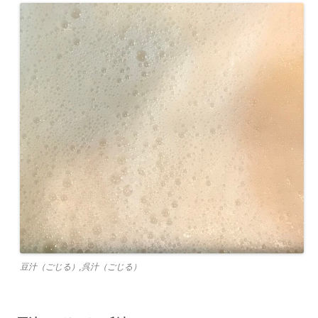
豆汁（ごじる）,呉汁（ごじる）