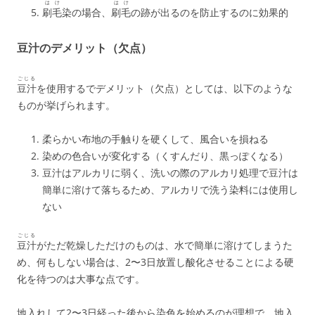
はけ
はけ
刷毛
染の場合、
刷毛
の跡が出るのを防止するのに効果的
豆汁のデメリット（欠点）
ごじる
豆汁
を使用するでデメリット（欠点）としては、以下のような
ものが挙げられます。
柔らかい布地の手触りを硬くして、風合いを損ねる
染めの色合いが変化する（くすんだり、黒っぽくなる）
豆汁はアルカリに弱く、洗いの際のアルカリ処理で豆汁は
簡単に溶けて落ちるため、アルカリで洗う染料には使用し
ない
ごじる
豆汁
がただ乾燥しただけのものは、水で簡単に溶けてしまうた
め、何もしない場合は、2〜3日放置し酸化させることによる硬
化を待つのは大事な点です。
地入れして2〜3日経った後から染色を始めるのが理想で、地入