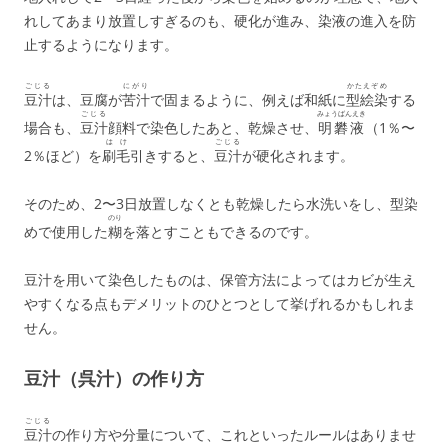
れしてあまり放置しすぎるのも、硬化が進み、染液の進入を防
止するようになります。
ごじる
にがり
かたえぞめ
豆汁
は、豆腐が
苦汁
で固まるように、例えば和紙に
型絵染
する
ごじる
みょうばんえき
場合も、
豆汁
顔料で染色したあと、乾燥させ、
明礬液
（1％〜
はけ
ごじる
2％ほど）を
刷毛
引きすると、
豆汁
が硬化されます。
そのため、2〜3日放置しなくとも乾燥したら水洗いをし、型染
のり
めで使用した
糊
を落とすこともできるのです。
豆汁を用いて染色したものは、保管方法によってはカビが生え
やすくなる点もデメリットのひとつとして挙げれるかもしれま
せん。
豆汁（呉汁）の作り方
ごじる
豆汁
の作り方や分量について、これといったルールはありませ