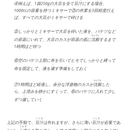
④例えば、1袋250gの大豆を全て
豆汁
にする場合、
1000ccの容量を持つミキサーで③の作業を3回程度行え
ば、すべての大豆がミキサーで砕ける
⑤しっかりとミキサーで大豆を砕いた液を、バケツなど
ちんでん
の容器にいれて、大豆のカスが容器の底に
沈殿
するまで
1時間ほど待つ
⑥空のバケツ上部に布を引いてヒモでしっかりと縛って
こ
布を固定して、液を
濾
す準備をしておく
ちんでん
⑦1時間ほど経過し、余分な浮遊物のカスが
沈殿
した
ら、上澄みを静かにすくって、⑥のバケツに入れて少し
こ
ずつ
濾
していく
ごじる
ごじる
上記の手順で、
豆汁
は作れますが、さらに薄い
豆汁
が必要であ
うわず