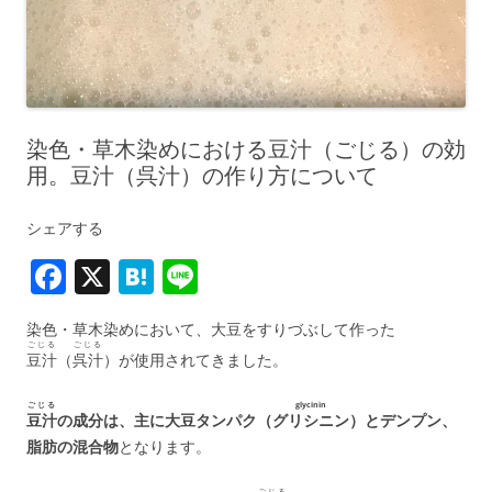
染色・草木染めにおける豆汁（ごじる）の効
用。豆汁（呉汁）の作り方について
シェアする
F
X
H
Li
a
at
n
染色・草木染めにおいて、大豆をすりづぶして作った
c
e
e
ごじる
ごじる
豆汁
（
呉汁
）が使用されてきました。
e
n
b
a
ごじる
glycinin
豆汁
の成分は、主に大豆タンパク（
グリシニン
）とデンプン、
o
脂肪の混合物
となります。
o
ごじる