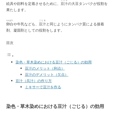
絵具や顔料を定着させるために、
豆汁
の大豆タンパクが役割を
k
果たします。
らんぱく
ごじる
卵白
や牛乳なども、
豆汁
と同じようにタンパク質による接着
剤、凝固剤としての役割をします。
目次
染色・草木染めにおける豆汁（ごじる）の効用
豆汁のメリット（利点）
豆汁のデメリット（欠点）
豆汁（呉汁）の作り方
ミキサーで豆汁を作る
染色・草木染めにおける豆汁（ごじる）の効用