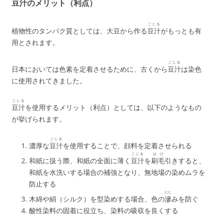
豆汁のメリット（利点）
ごじる
植物性のタンパク質としては、大豆から作る
豆汁
がもっとも有
用とされます。
ごじる
日本においては色素を定着させるために、古くから
豆汁
は染色
に使用されてきました。
ごじる
豆汁
を使用するメリット（利点）としては、以下のようなもの
が挙げられます。
ごじる
濃厚な
豆汁
を使用することで、顔料を定着させられる
ごじる
はけ
和紙に扱う際、和紙の全面に薄く
豆汁
を
刷毛
引きすると、
和紙を水洗いする場合の補強となり、無地場の染めムラを
防止する
にじ
木綿や絹（シルク）を型染めする場合、色の
滲
みを防ぐ
酸性染料の固着に役立ち、染料の吸収を良くする