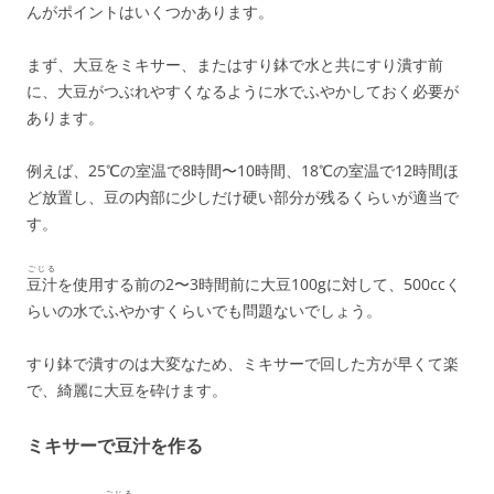
んがポイントはいくつかあります。
まず、大豆をミキサー、またはすり鉢で水と共にすり潰す前
に、大豆がつぶれやすくなるように水でふやかしておく必要が
あります。
例えば、25℃の室温で8時間〜10時間、18℃の室温で12時間ほ
ど放置し、豆の内部に少しだけ硬い部分が残るくらいが適当で
す。
ごじる
豆汁
を使用する前の2〜3時間前に大豆100gに対して、500ccく
らいの水でふやかすくらいでも問題ないでしょう。
すり鉢で潰すのは大変なため、ミキサーで回した方が早くて楽
で、綺麗に大豆を砕けます。
ミキサーで豆汁を作る
ごじる