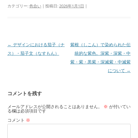
c
e
e
カテゴリー:
色合い
| 投稿日:
2026年1月1日
|
e
n
b
a
o
o
投
←
デザインにおける茄子（ナ
紫根（しこん）で染められた伝
稿
ス）・茄子文（なすもん）
統的な紫色。深紫・深紫・中
k
ナ
紫・紫・黒紫・深滅紫・中滅紫
ビ
について
→
ゲ
ー
コメントを残す
シ
ョ
メールアドレスが公開されることはありません。
※
が付いてい
る欄は必須項目です
ン
コメント
※