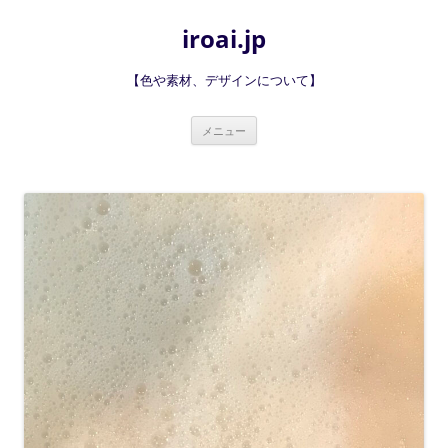
iroai.jp
【色や素材、デザインについて】
コ
メニュー
ン
テ
ン
ツ
へ
ス
キ
ッ
プ