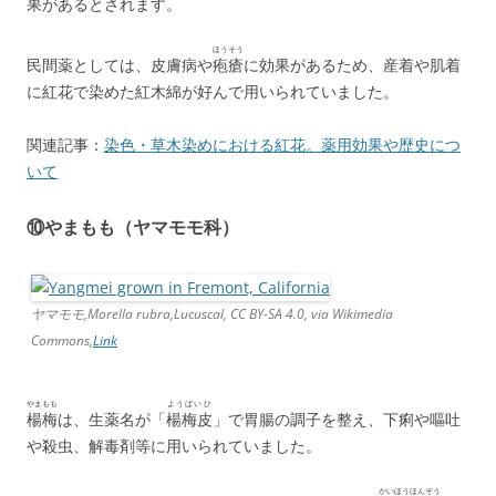
果があるとされます。
ほうそう
民間薬としては、皮膚病や
疱瘡
に効果があるため、産着や肌着
に紅花で染めた紅木綿が好んで用いられていました。
関連記事：
染色・草木染めにおける紅花。薬用効果や歴史につ
いて
⑩やまもも（ヤマモモ科）
ヤマモモ,Morella rubra,Lucuscal, CC BY-SA 4.0, via Wikimedia
Commons,
Link
やまもも
ようばいひ
楊梅
は、生薬名が「
楊梅皮
」で胃腸の調子を整え、下痢や嘔吐
や殺虫、解毒剤等に用いられていました。
かいほうほんぞう