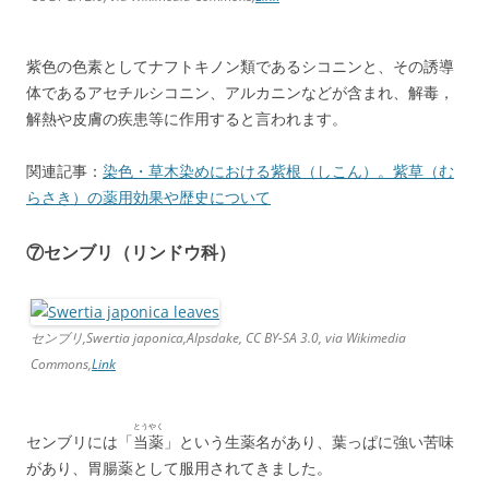
紫色の色素としてナフトキノン類であるシコニンと、その誘導
体であるアセチルシコニン、アルカニンなどが含まれ、解毒，
解熱や皮膚の疾患等に作用すると言われます。
関連記事：
染色・草木染めにおける紫根（しこん）。紫草（む
らさき）の薬用効果や歴史について
⑦センブリ（リンドウ科）
センブリ,Swertia japonica,Alpsdake, CC BY-SA 3.0, via Wikimedia
Commons,
Link
とうやく
センブリには「
当薬
」という生薬名があり、葉っぱに強い苦味
があり、胃腸薬として服用されてきました。