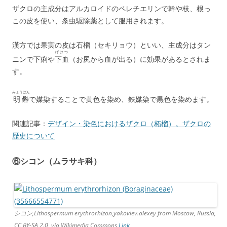
ザクロの主成分はアルカロイドのペレチエリンで幹や枝、根っ
この皮を使い、条虫駆除薬として服用されます。
漢方では果実の皮は石榴（セキリョウ）といい、主成分はタン
げけつ
ニンで下痢や
下血
（お尻から血が出る）に効果があるとされま
す。
みょうばん
明礬
で媒染することで黄色を染め、鉄媒染で黒色を染めます。
関連記事：
デザイン・染色におけるザクロ（柘榴）。ザクロの
歴史について
⑥シコン（ムラサキ科）
シコン,Lithospermum erythrorhizon,yakovlev.alexey from Moscow, Russia,
CC BY-SA 2.0, via Wikimedia Commons,
Link