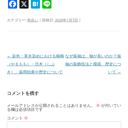
F
X
H
Li
a
at
n
c
e
e
カテゴリー:
色合い
| 投稿日:
2026年1月7日
|
e
n
b
a
o
o
投
←
染色・草木染めにおける楊梅
なぜ振袖は、袖が長いのか？振
稿
（やまもも）・渋木（しぶ
袖の装飾技法と模様、歴史につ
k
ナ
き）。薬用効果や歴史について
いて
→
ビ
ゲ
コメントを残す
ー
シ
メールアドレスが公開されることはありません。
※
が付いてい
る欄は必須項目です
ョ
コメント
※
ン