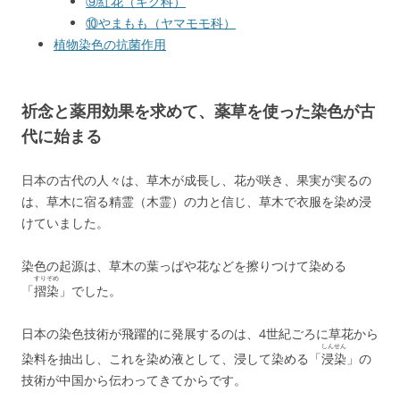
⑨紅花（キク科）
⑩やまもも（ヤマモモ科）
植物染色の抗菌作用
祈念と薬用効果を求めて、薬草を使った染色が古
代に始まる
日本の古代の人々は、草木が成長し、花が咲き、果実が実るの
は、草木に宿る精霊（木霊）の力と信じ、草木で衣服を染め浸
けていました。
染色の起源は、草木の葉っぱや花などを擦りつけて染める
すりぞめ
「
摺染
」でした。
日本の染色技術が飛躍的に発展するのは、4世紀ごろに草花から
しんせん
染料を抽出し、これを染め液として、浸して染める「
浸染
」の
技術が中国から伝わってきてからです。