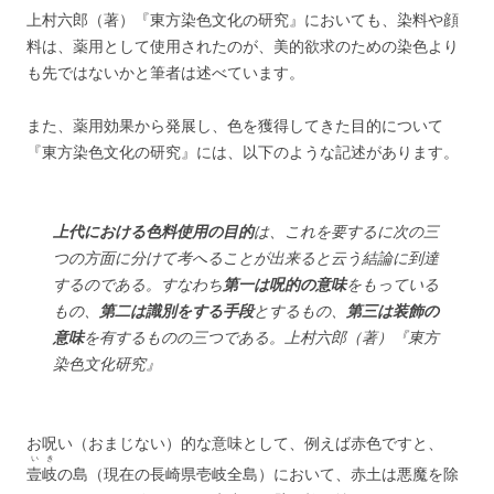
上村六郎（著）『東方染色文化の研究』においても、染料や顔
料は、薬用として使用されたのが、美的欲求のための染色より
も先ではないかと筆者は述べています。
また、薬用効果から発展し、色を獲得してきた目的について
『東方染色文化の研究』には、以下のような記述があります。
上代における色料使用の目的
は、これを要するに次の三
つの方面に分けて考へることが出来ると云う結論に到達
するのである。すなわち
第一は呪的の意味
をもっている
もの、
第二は識別をする手段
とするもの、
第三は装飾の
意味
を有するものの三つである。上村六郎（著）『東方
染色文化研究』
お呪い（おまじない）的な意味として、例えば赤色ですと、
いき
壹岐
の島（現在の長崎県壱岐全島）において、赤土は悪魔を除