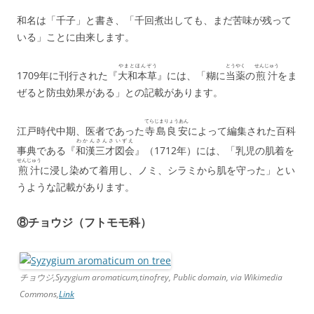
和名は「千子」と書き、「千回煮出しても、まだ苦味が残って
いる」ことに由来します。
やまとほんぞう
とうやく
せんじゅう
1709年に刊行された『
大和本草
』には、「糊に
当薬
の
煎汁
をま
ぜると防虫効果がある」との記載があります。
てらじまりょうあん
江戸時代中期、医者であった
寺島良安
によって編集された百科
わかんさんさいずえ
事典である『
和漢三才図会
』（1712年）には、「乳児の肌着を
せんじゅう
煎汁
に浸し染めて着用し、ノミ、シラミから肌を守った」とい
うような記載があります。
⑧チョウジ（フトモモ科）
チョウジ,Syzygium aromaticum,tinofrey, Public domain, via Wikimedia
Commons,
Link