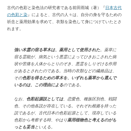
古代の色彩と染色法の研究者である前田雨城（著）『
日本古代
の色彩と染
』によると、古代の人々は、自分の身を守るための
祈念と薬用効果を求めて、衣類を染色して身につけていたとさ
れます。
強い木霊の宿る草木は、薬用として使用された
。薬草に
宿る霊能が、病気という悪霊によってひきおこされた病
状や苦痛を人体からとりのぞき、悪霊をしりぞける作用
があるとされたのである。当時の衣類などの繊維品は、
その
色彩を得るための草木を、いずれも薬草から選んで
いるのは、この理由による
のである。
なお、
色彩起源説としては
、恋愛色、種族区別色、戦闘
色、その他各説が存在している。それぞれ根拠を持った
説であるが、古代日本の色彩起源として、現存している
色彩から考察する時、やはり
薬用植物色と考えるのがも
っとも妥当
といえる。