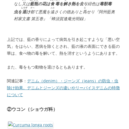
なし
又
は
藍瓶
の花は
食毒
を
解
き熱を去り
紺色は
毒獣毒
しりぞ
すべ
とお
な
虫を
退
け
都
て悪魔を
遠
さくの徳ありと
爲
せり『阿州藍奥
村家文書 第五巻』「蜂須賀逢庵光明録」
上記では、藍の香りによって病気を引き起こすような「悪い空
気」をはらい、悪病を除くとされ、藍の液の表面にできる藍の
華は、食べ物の毒を解いて、熱を消すというようにあります。
また、毒をもつ動物を退けるともあります。
関連記事：
デニム（denim）・ジーンズ（jeans）の防虫・虫
除け効果。デニムとジーンズの違いやリーバイスデニムの特徴
について
②ウコン（ショウガ科）