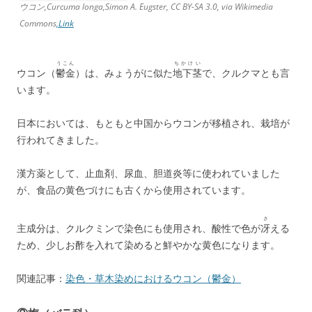
ウコン,Curcuma longa,Simon A. Eugster, CC BY-SA 3.0, via Wikimedia
Commons
,Link
うこん
ちかけい
ウコン（
鬱金
）は、みょうがに似た
地下茎
で、クルクマとも言
います。
日本においては、もともと中国からウコンが移植され、栽培が
行われてきました。
漢方薬として、止血剤、尿血、胆道炎等に使われていました
が、食品の黄色づけにも古くから使用されています。
さ
主成分は、クルクミンで染色にも使用され、酸性で色が
冴
える
ため、少しお酢を入れて染めると鮮やかな黄色になります。
関連記事：
染色・草木染めにおけるウコン（鬱金）