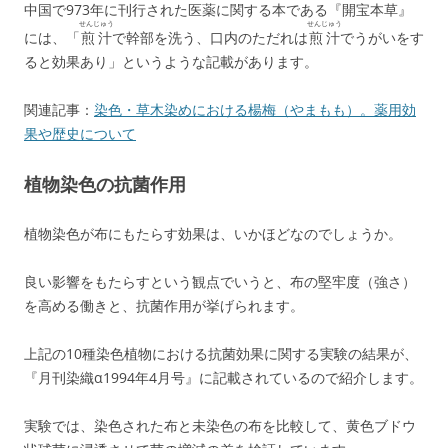
中国で973年に刊行された医薬に関する本である『
開宝本草
』
せんじゅう
せんじゅう
には、「
煎汁
で幹部を洗う、口内のただれは
煎汁
でうがいをす
ると効果あり」というような記載があります。
関連記事：
染色・草木染めにおける楊梅（やまもも）。薬用効
果や歴史について
植物染色の抗菌作用
植物染色が布にもたらす効果は、いかほどなのでしょうか。
良い影響をもたらすという観点でいうと、布の堅牢度（強さ）
を高める働きと、抗菌作用が挙げられます。
上記の10種染色植物における抗菌効果に関する実験の結果が、
『月刊染織α1994年4月号』に記載されているので紹介します。
実験では、染色された布と未染色の布を比較して、黄色ブドウ