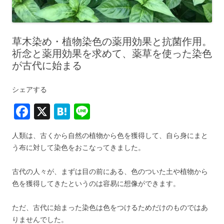
草木染め・植物染色の薬用効果と抗菌作用。
祈念と薬用効果を求めて、薬草を使った染色
が古代に始まる
シェアする
F
X
H
Li
a
at
n
人類は、古くから自然の植物から色を獲得して、自ら身にまと
c
e
e
う布に対して染色をおこなってきました。
e
n
b
a
古代の人々が、まずは目の前にある、色のついた土や植物から
色を獲得してきたというのは容易に想像ができます。
o
o
ただ、古代に始まった染色は色をつけるためだけのものではあ
k
りませんでした。