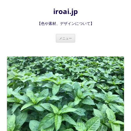
iroai.jp
【色や素材、デザインについて】
コ
メニュー
ン
テ
ン
ツ
へ
ス
キ
ッ
プ