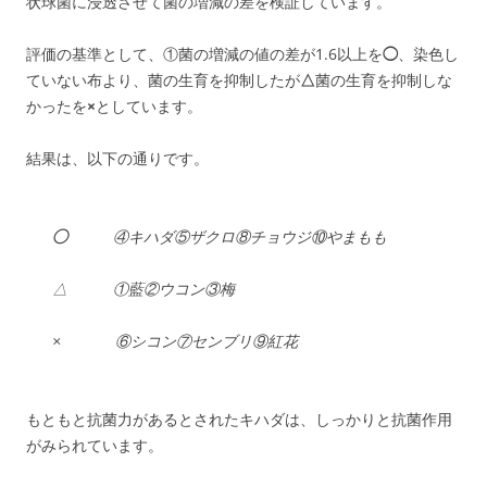
状球菌に浸透させて菌の増減の差を検証しています。
評価の基準として、①菌の増減の値の差が1.6以上を
◯
、染色し
ていない布より、菌の生育を抑制したが
△
菌の生育を抑制しな
かったを
×
としています。
結果は、以下の通りです。
◯
④キハダ⑤ザクロ⑧チョウジ⑩やまもも
△ ①藍②ウコン③梅
× ⑥シコン⑦センブリ⑨紅花
もともと抗菌力があるとされたキハダは、しっかりと抗菌作用
がみられています。