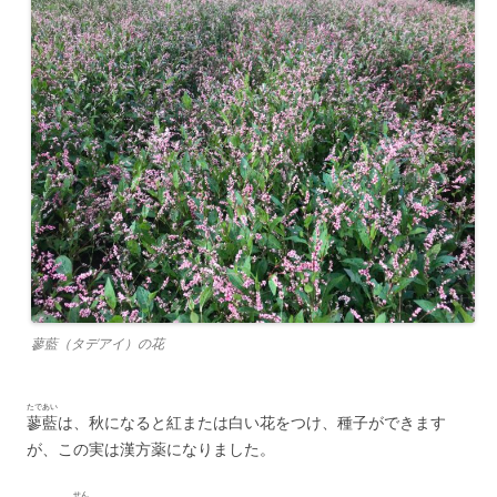
蓼藍（タデアイ）の花
たであい
蓼藍
は、秋になると紅または白い花をつけ、種子ができます
が、この実は漢方薬になりました。
せん