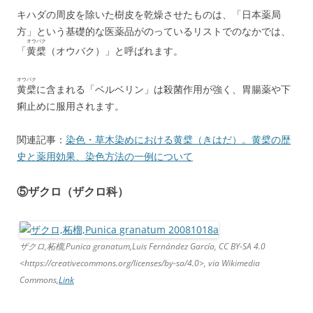
キハダの周皮を除いた樹皮を乾燥させたものは、「日本薬局
方」という基礎的な医薬品がのっているリストでのなかでは、
オウバク
「
黄檗
（オウバク）」と呼ばれます。
オウバク
黄檗
に含まれる「ベルベリン」は殺菌作用が強く、胃腸薬や下
痢止めに服用されます。
関連記事：
染色・草木染めにおける黄檗（きはだ）。黄檗の歴
史と薬用効果、染色方法の一例について
⑤ザクロ（ザクロ科）
ザクロ,柘榴,Punica granatum,Luis Fernández García, CC BY-SA 4.0
<https://creativecommons.org/licenses/by-sa/4.0>, via Wikimedia
Commons,
Link