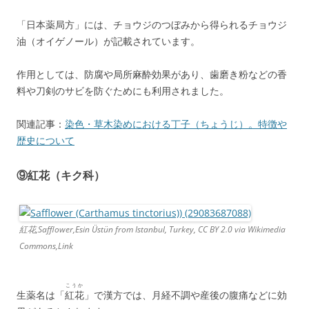
「日本薬局方」には、チョウジのつぼみから得られるチョウジ
油（オイゲノール）が記載されています。
作用としては、防腐や局所麻酔効果があり、歯磨き粉などの香
料や刀剣のサビを防ぐためにも利用されました。
関連記事：
染色・草木染めにおける丁子（ちょうじ）。特徴や
歴史について
⑨紅花（キク科）
紅花,Safflower,Esin Üstün from Istanbul, Turkey, CC BY 2.0 via Wikimedia
Commons,Link
こうか
生薬名は「
紅花
」で漢方では、月経不調や産後の腹痛などに効