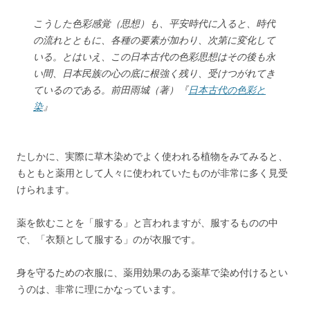
こうした色彩感覚（思想）も、平安時代に入ると、時代
の流れとともに、各種の要素が加わり、次第に変化して
いる。とはいえ、この日本古代の色彩思想はその後も永
い間、日本民族の心の底に根強く残り、受けつがれてき
ているのである。前田雨城（著）『
日本古代の色彩と
染
』
たしかに、実際に草木染めでよく使われる植物をみてみると、
もともと薬用として人々に使われていたものが非常に多く見受
けられます。
薬を飲むことを「服する」と言われますが、服するものの中
で、「衣類として服する」のが衣服です。
身を守るための衣服に、薬用効果のある薬草で染め付けるとい
うのは、非常に理にかなっています。