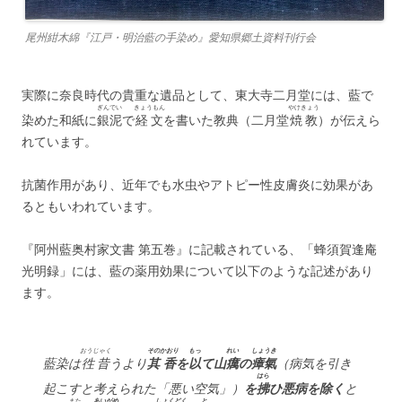
尾州紺木綿『江戸・明治藍の手染め』愛知県郷土資料刊行会
実際に奈良時代の貴重な遺品として、東大寺二月堂には、藍で
ぎんでい
きょうもん
やけきょう
染めた和紙に
銀泥
で
経文
を書いた教典（二月堂
焼教
）が伝えら
れています。
抗菌作用があり、近年でも水虫やアトピー性皮膚炎に効果があ
るともいわれています。
『阿州藍奥村家文書 第五巻』に記載されている、「蜂須賀逢庵
光明録」には、藍の薬用効果について以下のような記述があり
ます。
おうじゃく
その
かおり
もっ
れい
しょうき
藍染は
徃昔
うより
其
香
を
以
て山
癘
の
瘴氣
（病気を引き
はら
起こすと考えられた「悪い空気」）
を
拂
ひ悪病を除く
と
また
あいがめ
しょくどく
と