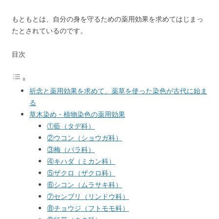
もともとは、自分の身を守るための薬用効果を求めてはじまっ
たとされているのです。
目次
祈念と薬用効果を求めて、薬草を使った染色が古代に始ま
る
草木染め・植物染色の薬用効果
①藍（タデ科）
②ウコン（ショウガ科）
③梅（バラ科）
④キハダ（ミカン科）
⑤ザクロ（ザクロ科）
⑥シコン（ムラサキ科）
⑦センブリ（リンドウ科）
⑧チョウジ（フトモモ科）