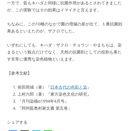
一方で、藍もキハダと同様に抗菌作用があるとされてきました
が、この実験ではその効果はイマイチと言えます。
ちなみに、この10種のなかで菌の増減の差が出て、１番抗菌効
果あるといえたのが、ザクロでした。
いずれにしても、キハダ・ザクロ・チョウジ・やまももは、染
まるという観点だけでなく、天然の抗菌剤としての役割も果た
す非常に優秀な染色植物といえます。
【参考文献】
前田雨城（著）『
日本古代の色彩と染
』
上村六郎（著）『東方染色文化の研究』
『月刊染織α1994年4月号』
『阿州藍奥村家文書 第五巻』
シェアする