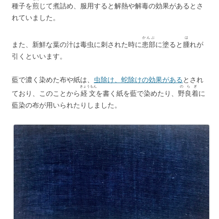
種子を
煎
じて煮詰め、服用すると解熱や解毒の効果があるとさ
れていました。
かんぶ
は
また、新鮮な葉の汁は毒虫に刺された時に
患部
に塗ると
腫
れが
引くといいます。
藍で濃く染めた布や紙は、
虫除け、蛇除けの効果がある
とされ
きょうもん
のらぎ
ており、このことから
経文
を書く紙を藍で染めたり、
野良着
に
藍染の布が用いられたりしました。