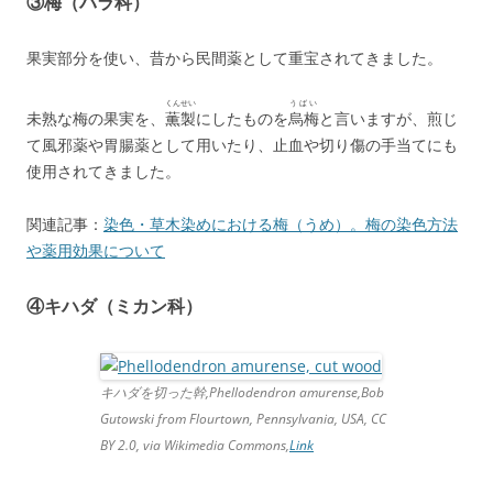
③梅（バラ科）
果実部分を使い、昔から民間薬として重宝されてきました。
くんせい
うばい
未熟な梅の果実を、
薫製
にしたものを
烏梅
と言いますが、煎じ
て風邪薬や胃腸薬として用いたり、止血や切り傷の手当てにも
使用されてきました。
関連記事：
染色・草木染めにおける梅（うめ）。梅の染色方法
や薬用効果について
④キハダ（ミカン科）
キハダを切った幹,Phellodendron amurense,Bob
Gutowski from Flourtown, Pennsylvania, USA, CC
BY 2.0, via Wikimedia Commons,
Link