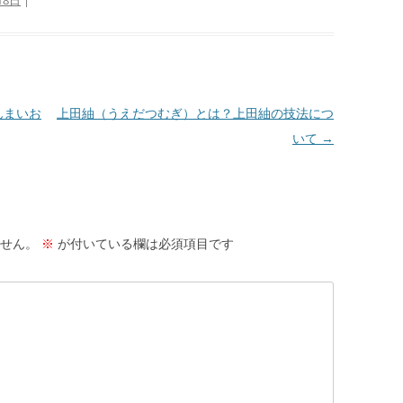
18日
|
んまいお
上田紬（うえだつむぎ）とは？上田紬の技法につ
いて
→
せん。
※
が付いている欄は必須項目です