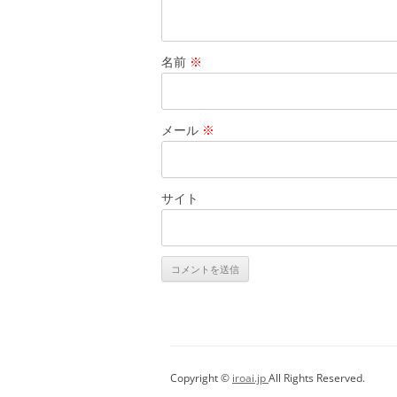
名前
※
メール
※
サイト
Copyright ©
iroai.jp
All Rights Reserved.