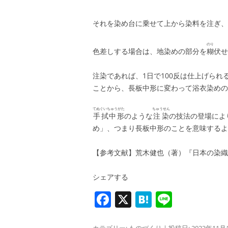
それを染め台に乗せて上から染料を注ぎ、
のり
色差しする場合は、地染めの部分を
糊
伏せ
注染であれば、1日で100反は仕上げら
ことから、長板中形に変わって浴衣染めの
てぬぐいちゅうがた
ちゅうせん
手拭中形
のような
注染
の技法の登場によ
め」、つまり長板中形のことを意味するよ
【参考文献】荒木健也（著）『日本の染織
シェアする
F
X
H
Li
a
at
n