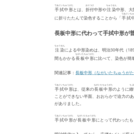
b
a
てぬぐいちゅうがた
おりつけ
ちゅうせん
手拭中形
とは、
折付
中形や
注染
中形、大
o
てぬぐいちゅ
に折りたたんで染色することから「
手拭
o
長板中形に代わって手拭中形が
k
ちゅうせん
注染
による中形染めは、明治30年代（1
ながいたちゅうがた
間もかかる
長板中形
に比べて、染色が簡
関連記事：
長板中形（ながいたちゅうがた
てぬぐいちゅうがた
ながいたちゅうがた
ち
手拭中形
は、従来の
長板中形
のように
緻
ことができない半面、おおらかで迫力のあ
がありました。
てぬぐいちゅうがた
ながいたちゅうがた
手拭中形
が
長板中形
にとって代わったも