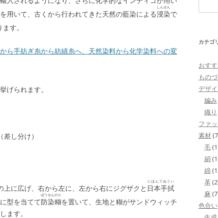
輸入されるようになり、さらに化学的なインディゴが用い
検
しんせん
を用いて、古くから行われてきた天然の藍染による
浸染
で
索:
ります。
カテゴ
から手紡ぎ糸から紡績糸へ、天然染料から化学染料への変
おすす
ものづ
デザイ
が挙げられます。
編み
織り
ファッ
素材
(7
（差し分け）
毛
(1
絹
(1
綿
(1
革
(2
にほんてぬぐい
の上に広げ、右から左に、左から右にジグザクと
日本手拭
麻
(7
ぼうせんのり
に型を当てて
防染糊
を置いて、生地と糊がサンドウィッチ
色合い
します。
生成