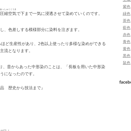
紫色
あっしゅくくうき
圧縮空気
で下まで一気に浸透させて染めていくのです。
緑色
茶色
藍色
し、色差しする模様部分に染料を注ぎます。
赤色
青色
れるほど生産性があり、2色以上使ったり多様な染めができる
黄色
主流となります。
黒色
鼠色
り、昔からあった中形染のことは、「長板を用いた中形染
うになったのです。
face
品 歴史から技法まで』