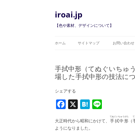
iroai.jp
【色や素材、デザインについて】
ホーム
サイトマップ
お問い合わせ
手拭中形（てぬぐいちゅ
場した手拭中形の技法に
シェアする
F
X
H
Li
a
at
n
てぬぐいちゅうがた
て
c
e
e
大正時代から昭和にかけて、
手拭中形
（
ようになりました。
e
n