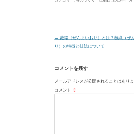
c
e
e
カテゴリー:
ものづくり
| 投稿日:
2023年11月
e
n
b
a
o
o
投
←
薇織（ぜんまいおり）とは？薇織（ぜ
稿
り）の特徴と技法について
k
ナ
ビ
コメントを残す
ゲ
ー
メールアドレスが公開されることはありま
シ
コメント
※
ョ
ン