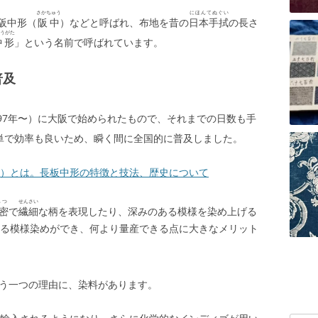
さかちゅう
にほんてぬぐい
阪中形（
阪中
）などと呼ばれ、布地を昔の
日本手拭
の長さ
うがた
中形
」という名前で呼ばれています。
普及
897年〜）に大阪で始められたもので、それまでの日数も手
単で効率も良いため、瞬く間に全国的に普及しました。
）とは。長板中形の特徴と技法、歴史について
みつ
せんさい
密
で
繊細
な柄を表現したり、深みのある模様を染め上げる
る模様染めができ、何より量産できる点に大きなメリット
う一つの理由に、染料があります。