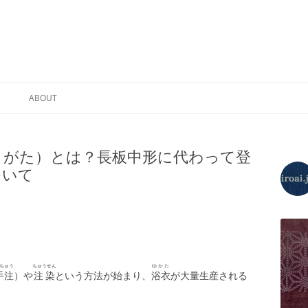
コ
ン
ABOUT
テ
ン
ツ
プライバシーポリシー
へ
ス
うがた）とは？長板中形に代わって登
キ
ッ
ついて
プ
ちゅう
ちゅうせん
ゆかた
手注
）や
注染
という方法が始まり、
浴衣
が大量生産される