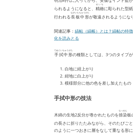
明治時代に入ってから、安価なインド藍が
せいち
られるようになると、
精緻
に彫られた型紙
ながいたちゅうがた
行われる
長板中形
が敬遠されるようにな
関連記事：
縞帖（縞帳）とは？縞帖の特徴
化を読みとる
てぬぐいちゅうがた
手拭中形
の種類としては、3つのタイプ
白地に紺上がり
紺地に白上がり
模様部分に他の色を差し加えたもの
手拭中形の技法
なっせん
木綿の生地2反分が巻かれたものを
捺染
板
の長さに折りたたみながら、そのたびごと
のように一つおきに層をなして重なる形に