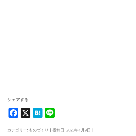
シェアする
F
X
H
Li
a
at
n
c
e
e
カテゴリー:
ものづくり
| 投稿日:
2023年1月9日
|