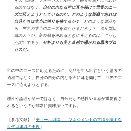
イズ（調査、フォーカスグループ、顧客分類）に合わせ
るのではなく、
自分の内なる声に耳を傾けて世界のニー
ズに応えようとしているのだ。どのような製品であれば
自分たちは本当に誇りを持てるか？
どのような製品な
ら、世界の本当のニーズを満たせるだろう？ 進化型組
織の人々が、新製品を決めるときに考えるのは、こうし
た問いであり、
分析よりも美と直感で導かれる思考プロ
セスだ。
世の中のニーズに応えるために、商品を生み出すという思考の
過程ではなく、自分の自分の内なる声に耳を傾けて、世界のニ
ーズに応えようとする。
理性や論理が第一ではなく、自分たちの感性や直感が重要視さ
れるというのが非常に興味深いですね。
【参考文献】『
ティール組織――マネジメントの常識を覆す次
世代型組織の出現
』