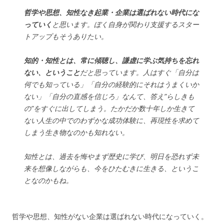
哲学や思想、知性なき起業・企業は選ばれない時代にな
っていく
と思います。ぼく自身が関わり支援するスター
トアップもそうありたい。
知的・知性とは、常に傾聴し、謙虚に学ぶ気持ちを忘れ
ない、ということ
だと思っています。人はすぐ「自分は
何でも知っている」「自分の経験的にそれはうまくいか
ない」「自分の直感を信じろ」なんて、答え”らしきも
の”をすぐに出してしまう。たかだか数十年しか生きて
ない人生の中でのわずかな成功体験に、再現性を求めて
しまう生き物なのかも知れない。
知性とは、過去を悔やまず歴史に学び、明日を恐れず未
来を想像しながらも、今をひたむきに生きる、というこ
となのかもね。
哲学や思想、知性がない企業は選ばれない時代になっていく。