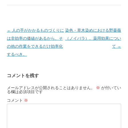
e
n
b
a
o
o
投
←
人の手がかかるものづくりに
染色・草木染めにおける野薔薇
稿
は非効率の価値があるから、そ
（ノイバラ）。薬用効果につい
k
ナ
の他の作業をできるだけ効率化
て
→
ビ
するべき。
ゲ
ー
コメントを残す
シ
ョ
メールアドレスが公開されることはありません。
※
が付いてい
る欄は必須項目です
ン
コメント
※