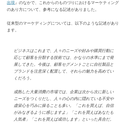
出現
』のなかで、これからのものづりにおけるマーケティング
のあり方について、参考になる記述がありました。
従来型のマーケディングについては、以下のような記述があり
ます。
ビジネスはこれまで、人々のニーズや好みや購買行動に
応じて顧客を分類する技術では、かなりの水準にまで発
展してきた。今後は、顧客セグメントごとに自社製品と
ブランドを注意深く配置して、それらの魅力を高めてい
くだろう。
成熟した大量消費の市場では、企業は次から次に新しい
ニーズをつくりだし、人々の心の内に隠れている不安や
虚栄心を巧みに操ることも多い。「これを買えば、自信
がみなぎるように感じますよ」「これを買えばあなたも
人気者」「これを買えば成功します」といった具合だ。