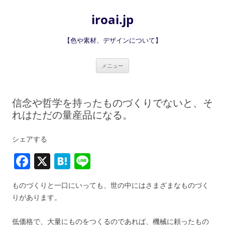
iroai.jp
【色や素材、デザインについて】
コ
メニュー
ン
テ
ン
ツ
へ
信念や哲学を持ったものづくりでないと、そ
ス
キ
れはただの量産品になる。
ッ
プ
シェアする
F
X
H
Li
a
at
n
ものづくりと一口にいっても、世の中にはさまざまなものづく
c
e
e
りがあります。
e
n
低価格で、大量にものをつくるのであれば、機械に頼ったもの