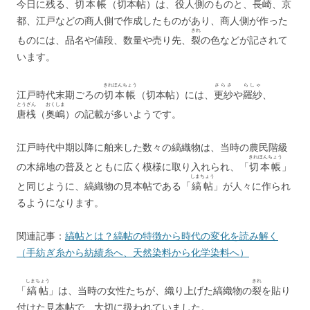
今日に残る、
切本帳
（切本帖）は、役人側のものと、長崎、京
都、江戸などの商人側で作成したものがあり、商人側が作った
きれ
ものには、品名や値段、数量や売り先、
裂
の色などが記されて
います。
きれほんちょう
さらさ
らしゃ
江戸時代末期ごろの
切本帳
（切本帖）には、
更紗
や
羅紗
、
とうざん
おくしま
唐桟
（
奥嶋
）の記載が多いようです。
江戸時代中期以降に舶来した数々の縞織物は、当時の農民階級
きれほんちょう
の木綿地の普及とともに広く模様に取り入れられ、「
切本帳
」
しまちょう
と同じように、縞織物の見本帖である「
縞帖
」が人々に作られ
るようになります。
関連記事：
縞帖とは？縞帖の特徴から時代の変化を読み解く
（手紡ぎ糸から紡績糸へ、天然染料から化学染料へ）
しまちょう
きれ
「
縞帖
」は、当時の女性たちが、織り上げた縞織物の
裂
を貼り
付けた見本帖で、大切に扱われていました。