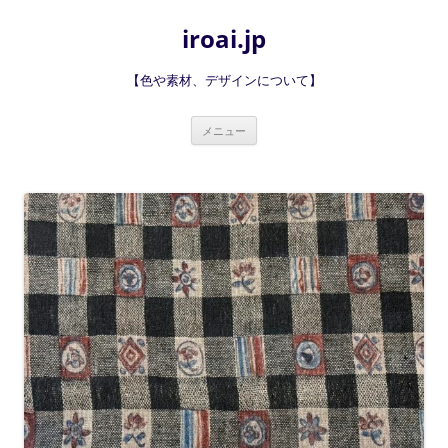
iroai.jp
【色や素材、デザインについて】
コ
メニュー
ン
テ
ン
ツ
へ
ス
キ
ッ
プ