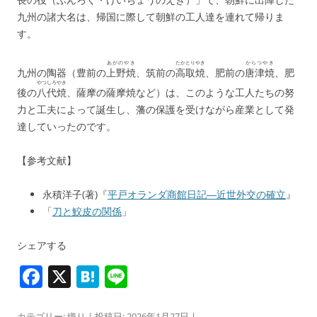
九州の諸大名は、帰国に際して朝鮮の工人達を連れて帰りま
す。
あがのやき
たかとりやき
からつやき
九州の陶器（豊前の
上野焼
、筑前の
高取焼
、肥前の
唐津焼
、肥
やつしろやき
後の
八代焼
、薩摩の薩摩焼など）は、このような工人たちの努
力と工夫によって誕生し、藩の保護を受けながら産業として発
達していったのです。
【参考文献】
永積洋子(著)『
平戸オランダ商館日記―近世外交の確立
』
「
刀と鮫皮の関係
」
シェアする
F
X
H
Li
a
at
n
カテゴリー:
織り
| 投稿日:
2026年1月27日
|