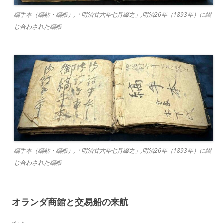
縞手本（縞帖・縞帳）,「明治廿六年七月綴之」,明治26年（1893年）に綴
じ合わされた縞帳
縞手本（縞帖・縞帳）,「明治廿六年七月綴之」,明治26年（1893年）に綴
じ合わされた縞帳
オランダ商館と交易船の来航
げんき