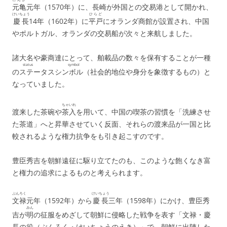
元亀
元年（1570年）に、長崎が外国との交易港として開かれ、
けいちょう
ひらど
慶長
14年（1602年）に
平戸
にオランダ商館が設置され、中国
やポルトガル、オランダの交易船が次々と来航しました。
諸大名や豪商達にとって、舶載品の数々を保有することが一種
status symbol
の
ステータスシンボル
（社会的地位や身分を象徴するもの）と
なっていました。
ちゃいれ
渡来した茶碗や
茶入
を用いて、中国の喫茶の習慣を「洗練させ
た茶道」へと昇華させていく反面、それらの渡来品が一国と比
較されるような権力抗争をも引き起こすのです。
豊臣秀吉を朝鮮遠征に駆り立てたのも、このような飽くなき富
と権力の追求によるものと考えられます。
ぶんろく
けいちょう
文禄
元年（1592年）から
慶長
三年（1598年）にかけ、豊臣秀
みん
吉が
明
の征服をめざして朝鮮に侵略した戦争を表す「文禄・慶
長の役（ぶんろく・けいちょうのえき）」で、朝鮮に出陣した