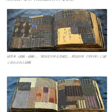
縞手本（縞帖・縞帳）,「明治廿六年七月綴之」,明治26年（1893年）に綴
じ合わされた縞帳