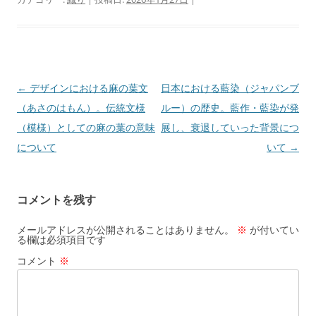
c
e
e
e
n
b
a
o
o
投
←
デザインにおける麻の葉文
日本における藍染（ジャパンブ
稿
（あさのはもん）。伝統文様
ルー）の歴史。藍作・藍染が発
k
ナ
（模様）としての麻の葉の意味
展し、衰退していった背景につ
ビ
について
いて
→
ゲ
ー
コメントを残す
シ
ョ
メールアドレスが公開されることはありません。
※
が付いてい
る欄は必須項目です
ン
コメント
※