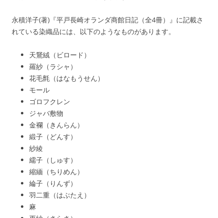
永積洋子(著)『平戸長崎オランダ商館日記（全4冊）』に記載さ
れている染織品には、以下のようなものがあります。
天鵞絨（ビロード）
羅紗（ラシャ）
花毛氈（はなもうせん）
モール
ゴロフクレン
ジャバ敷物
金襴（きんらん）
緞子（どんす）
紗綾
繻子（しゅす）
縮緬（ちりめん）
綸子（りんず）
羽二重（はぶたえ）
麻