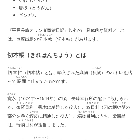
更紗（さらさ）
唐桟（とうざん）
ギンガム
『平戸長崎オランダ商館日記』以外の、具体的な資料として
きれほんちょう
は、長崎出島の
切本帳
（切本帖）があります。
切本帳（きれほんちょう）とは
きれほんちょう
たんもの
切本帳
（切本帖）とは、輸入された織物（
反物
）のハギレを貼
ちょうめん
って
帳面
に仕立てたものです。
かんえい
寛永
（1624年〜1644年）の頃、長崎奉行所の配下に設けられ
きゃらめきき
さめめきき
つか
さや
た、
伽羅目利
（香木に精通した役人）、
鮫目利
（刀の
柄
や
鞘
の
さめがわ
たんものめきき
部分を巻く
鮫皮
に精通した役人）、
端物目利
のうち、染織品
たんものめきき
は、
端物目利
が担当しました。
きれほんちょう