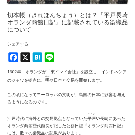
切本帳（きれほんちょう）とは？『平戸長崎
オランダ商館日記』に記載されている染織品
について
シェアする
F
X
H
Li
a
at
n
1602年、オランダが「東インド会社」を設立し、インドネシア
c
e
e
みん
のジャワを拠点に、
明
や日本と交易を開始します。
e
n
b
a
この頃になってヨーロッパの文明が、島国の日本に影響を与え
るようになるのです。
o
o
ひらど
江戸時代に海外との交易拠点となっていた
平戸
や長崎にあった
k
オランダ商館歴代館長が記した公務日誌『オランダ商館日記』
には、数々の染織品の記載があります。