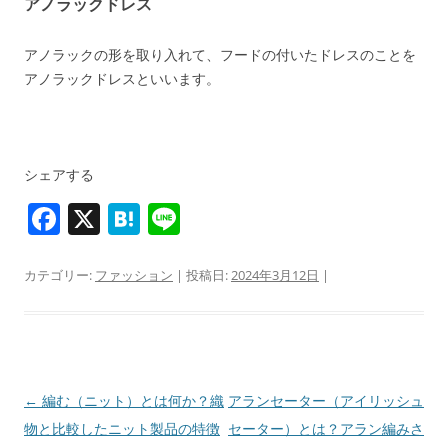
アノラックドレス
アノラックの形を取り入れて、フードの付いたドレスのことを
アノラックドレスといいます。
シェアする
F
X
H
Li
a
at
n
c
e
e
カテゴリー:
ファッション
| 投稿日:
2024年3月12日
|
e
n
b
a
o
o
投
←
編む（ニット）とは何か？織
アランセーター（アイリッシュ
稿
物と比較したニット製品の特徴
セーター）とは？アラン編みさ
k