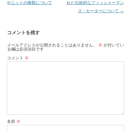
ナ
やニットの種類について
れた伝統的なフィッシャーマン
ビ
ズ・セーターについて
→
ゲ
ー
コメントを残す
シ
ョ
メールアドレスが公開されることはありません。
※
が付いてい
る欄は必須項目です
ン
コメント
※
名前
※