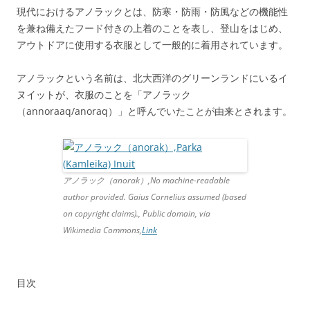
b
a
現代におけるアノラックとは、防寒・防雨・防風などの機能性
o
を兼ね備えたフード付きの上着のことを表し、登山をはじめ、
o
アウトドアに使用する衣服として一般的に着用されています。
k
アノラックという名前は、北大西洋のグリーンランドにいるイ
ヌイットが、衣服のことを「アノラック
（annoraaq/anoraq）」と呼んでいたことが由来とされます。
アノラック（anorak）,No machine-readable
author provided. Gaius Cornelius assumed (based
on copyright claims)., Public domain, via
Wikimedia Commons,
Link
目次