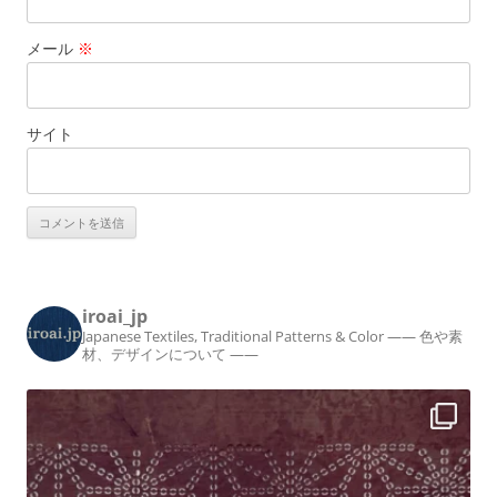
メール
※
サイト
iroai_jp
Japanese Textiles, Traditional Patterns & Color
—— 色や素
材、デザインについて ——