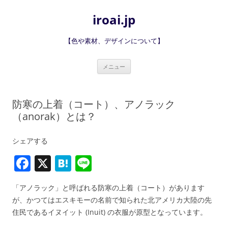
iroai.jp
【色や素材、デザインについて】
コ
メニュー
ン
テ
ン
ツ
へ
防寒の上着（コート）、アノラック
ス
キ
（anorak）とは？
ッ
プ
シェアする
F
X
H
Li
a
at
n
「アノラック」と呼ばれる防寒の上着（コート）があります
c
e
e
が、かつてはエスキモーの名前で知られた北アメリカ大陸の先
e
n
住民であるイヌイット (Inuit) の衣服が原型となっています。