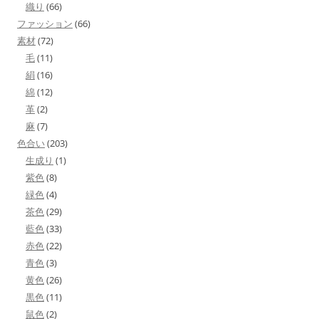
織り
(66)
ファッション
(66)
素材
(72)
毛
(11)
絹
(16)
綿
(12)
革
(2)
麻
(7)
色合い
(203)
生成り
(1)
紫色
(8)
緑色
(4)
茶色
(29)
藍色
(33)
赤色
(22)
青色
(3)
黄色
(26)
黒色
(11)
鼠色
(2)