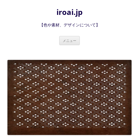
iroai.jp
【色や素材、デザインについて】
コ
メニュー
ン
テ
ン
ツ
へ
ス
キ
ッ
プ