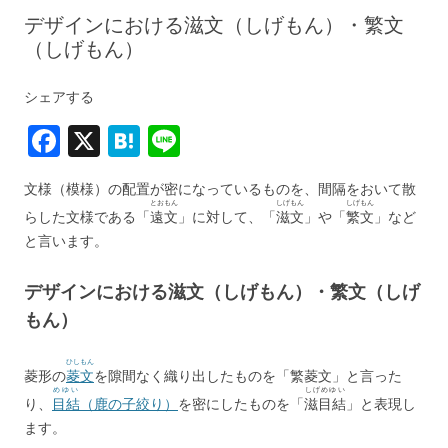
デザインにおける滋文（しげもん）・繁文
（しげもん）
シェアする
F
X
H
Li
a
at
n
文様（模様）の配置が密になっているものを、間隔をおいて散
c
e
e
とおもん
しげもん
しげもん
らした文様である「
遠文
」に対して、「
滋文
」や「
繁文
」など
e
n
と言います。
b
a
デザインにおける滋文（しげもん）・繁文（しげ
o
もん）
o
k
ひしもん
菱形の
菱文
を隙間なく織り出したものを「繁菱文」と言った
めゆい
しげめゆい
り、
目結
（鹿の子絞り）
を密にしたものを「
滋目結
」と表現し
ます。