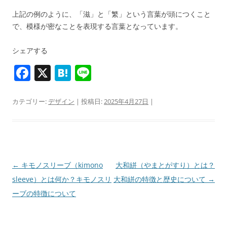
上記の例のように、「滋」と「繁」という言葉が頭につくこと
で、模様が密なことを表現する言葉となっています。
シェアする
F
X
H
Li
a
at
n
c
e
e
カテゴリー:
デザイン
| 投稿日:
2025年4月27日
|
e
n
b
a
o
o
投
←
キモノスリーブ（kimono
大和絣（やまとがすり）とは？
稿
sleeve）とは何か？キモノスリ
大和絣の特徴と歴史について
→
k
ナ
ーブの特徴について
ビ
ゲ