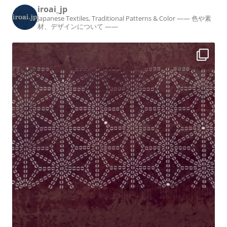
iroai_jp
ー
Japanese Textiles, Traditional Patterns & Color
—— 色や素
シ
材、デザインについて ——
ョ
ン