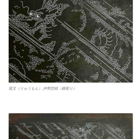
龍文（りゅうもん）,伊勢型紙（錐彫り）