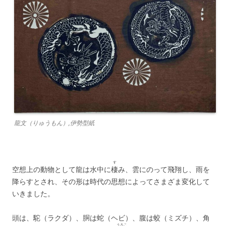
龍文（りゅうもん）,伊勢型紙
す
空想上の動物として龍は水中に
棲
み、雲にのって飛翔し、雨を
降らすとされ、その形は時代の思想によってさまざま変化して
いきました。
頭は、駝（ラクダ）、胴は蛇（ヘビ）、腹は蛟（ミズチ）、角
うろこ