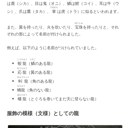
は鹿（シカ）、目は鬼（オニ）、
鱗
は鯉（コイ）、耳は牛（ウ
てのひら
シ）、爪は鷹（タカ）、
掌
は虎（トラ）に似るといわれます。
ほうじゅ
また、翼を持ったり、火を吹いたり、
宝珠
を持ったりと、それ
ぞれの形によって名前が付けられました。
例えば、以下のように名前がつけられていました。
こうりゅう
うろこ
蛟龍
（
鱗
のある龍）
おうりゅう
応龍
（翼のある龍）
きゅうりょう
虯龍
（角のある龍）
ちりゅう
螭龍
（角のない龍）
ばんりゅう
蟠龍
（とぐろを巻いてまだ天に登らない龍）
服飾の模様（文様）としての龍