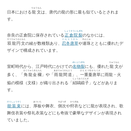
りゅうもん
日本における
龍文
は、唐代の龍の形に最も似ているとされま
す。
しょうそういんぎれ
奈良の正倉院に保存されている
正倉院裂
のなかには、
そうりゅうえんもん
にんとうから
れんじゅ
双龍円文
の綾が数種類あり、
忍冬唐草
や
連珠
とともに優れたデ
ザインで構成されています。
めいぶつぎれ
りゅうもん
室町時代から、江戸時代にかけての
名物裂
にも、優れた
龍文
が
かくりゅうきんらん
あまりゅうかんとう
ひとえづるからくさ
多く、「
角龍金襴
」や「
雨龍間道
」、
一重蔓唐草
に雨龍・火
じょうおうどんす
焔の模様（文様）が織り出される「
紹鷗緞子
」などがありま
す。
のうしょうぞく
あついた
そばつぎ
かりぎぬ
能装束
には、
厚板
や舞衣、
側次
や
狩衣
などに龍が表現され、歌
舞伎衣装や祭礼衣装などにも奇抜で豪華なデザインが表現され
ていました。