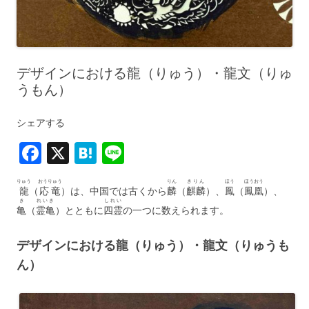
デザインにおける龍（りゅう）・龍文（りゅ
うもん）
シェアする
F
X
H
Li
a
at
n
りゅう
おうりゅう
りん
きりん
ほう
ほうおう
c
e
e
龍
（
応竜
）は、中国では古くから
麟
（
麒麟
）、
鳳
（
鳳凰
）、
き
れいき
しれい
亀
（
霊亀
）とともに
四霊
の一つに数えられます。
e
n
b
a
デザインにおける龍（りゅう）・龍文（りゅうも
o
ん）
o
k