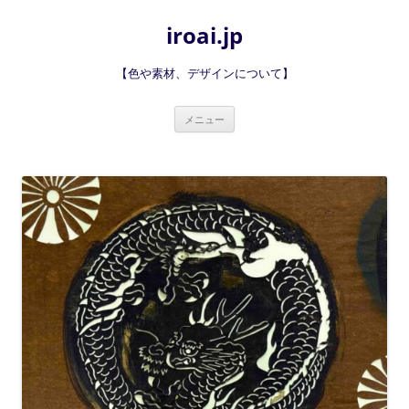
iroai.jp
【色や素材、デザインについて】
コ
メニュー
ン
テ
ン
ツ
へ
ス
キ
ッ
プ