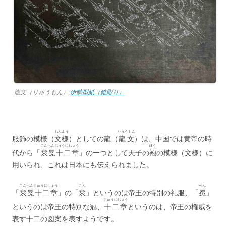
龍文（りゅうもん）,
伊勢型紙（錐彫り）
もんよう
りゅうもん
服飾の模様（
文様
）としての龍（
龍文
）は、中国では黄帝の時
こんべんじゅうにしょう
ほう
代から「
袞冕十二章
」の一つとして天子の
袍
の模様（文様）に
用いられ、これは日本にも伝えられました。
こんべんじゅうにしょう
こん
べん
「
袞冕十二章
」の「
袞
」というのは帝王の特別の礼服、「
冕
」
じゅうにしょう
というのは帝王の特別な冠、
十二章
というのは、帝王の権威を
表す十二の図案を表すようです。