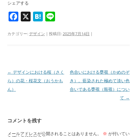
シェアする
F
X
H
Li
a
at
n
c
e
e
カテゴリー:
デザイン
| 投稿日:
2025年7月14日
|
e
n
b
a
o
o
投
←
デザインにおける桜（さく
色合いにおける甕覗（かめのぞ
稿
ら）の花・桜花文（おうかも
き）。藍染された極めて淡い色
k
ナ
ん）
合いである甕覗（瓶覗）につい
ビ
て
→
ゲ
ー
コメントを残す
シ
ョ
メールアドレスが公開されることはありません。
※
が付いてい