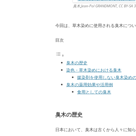
臭木,Jean-Pol GRANDMONT, CC BY-SA 3
今回は、草木染めに使用される臭木につい
目次
臭木の歴史
染色・草木染めにおける臭木
媒染剤を使用しない臭木染め
臭木の薬用効果や活用例
食用としての臭木
臭木の歴史
日本において、臭木は古くから人々に知ら