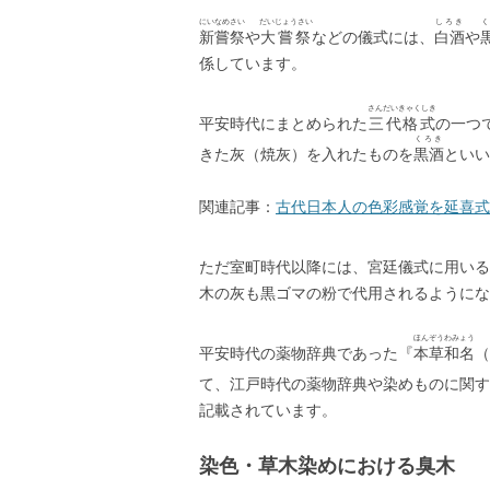
にいなめさい
だいじょうさい
しろき
新嘗祭
や
大嘗祭
などの儀式には、
白酒
や
係しています。
さんだいきゃくしき
平安時代にまとめられた
三代格式
の一つ
くろき
きた灰（焼灰）を入れたものを
黒酒
といい
関連記事：
古代日本人の色彩感覚を延喜式
ただ室町時代以降には、宮廷儀式に用いる
木の灰も黒ゴマの粉で代用されるようにな
ほんぞうわみょう
平安時代の薬物辞典であった『
本草和名
（
て、江戸時代の薬物辞典や染めものに関す
記載されています。
染色・草木染めにおける臭木