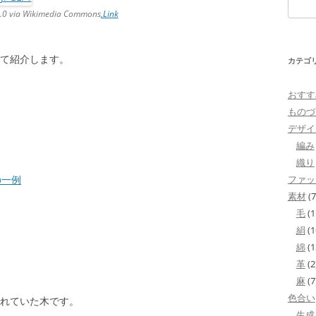
検
.0 via Wikimedia Commons
,Link
索:
て紹介します。
カテゴ
おすす
ものづ
デザイ
編み
織り
の一例
ファッ
素材
(7
毛
(1
絹
(1
綿
(1
革
(2
麻
(7
色合い
れていた木です。
生成