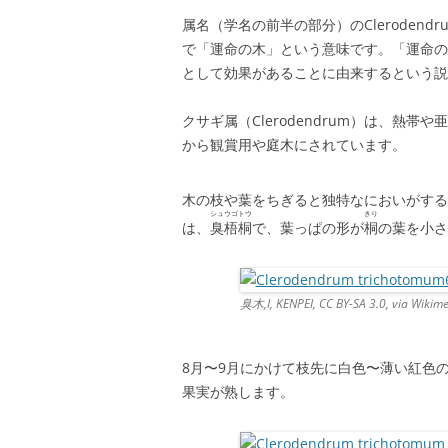
b
a
属名（学名の前半の部分）のClerodendr
o
で「運命の木」という意味です。「運命の
として効果があることに由来するという説
o
k
クサギ属（Clerodendrum）は、熱
から観賞用や庭木にされています。
木の枝や葉をちぎると独特なにおいがする
シュウゴトウ
きり
は、
臭梧桐
で、葉っぱの形が
桐
の葉を小さ
臭木,I, KENPEI, CC BY-SA 3.0, via Wiki
8月〜9月にかけて枝先に白色〜薄い紅色
果実が熟します。