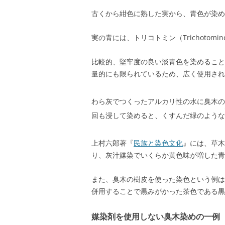
古くから紺色に熟した実から、青色が染め
実の青には、トリコトミン（Trichotom
比較的、堅牢度の良い淡青色を染めること
量的にも限られているため、広く使用され
わら灰でつくったアルカリ性の水に臭木の
回も浸して染めると、くすんだ緑のような
上村六郎著『
民族と染色文化
』には、草木
り、灰汁媒染でいくらか黄色味が増した青
また、臭木の樹皮を使った染色という例は
併用することで黒みがかった茶色である黒
媒染剤を使用しない臭木染めの一例