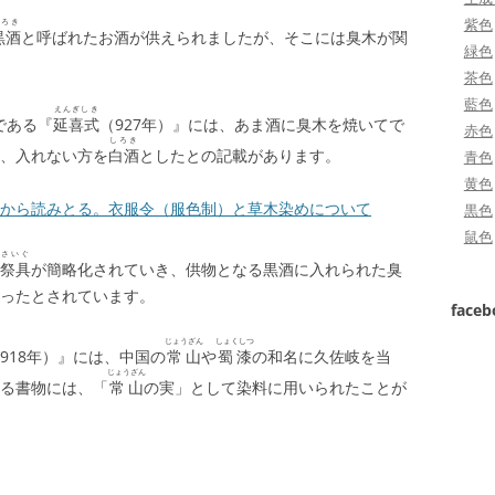
紫色
くろき
黒酒
と呼ばれたお酒が供えられましたが、そこには臭木が関
緑色
茶色
藍色
えんぎしき
である『
延喜式
（927年）』には、あま酒に臭木を焼いてで
赤色
しろき
、入れない方を
白酒
としたとの記載があります。
青色
黄色
から読みとる。衣服令（服色制）と草木染めについて
黒色
鼠色
さいぐ
祭具
が簡略化されていき、供物となる黒酒に入れられた臭
ったとされています。
face
じょうざん
しょくしつ
918年）』には、中国の
常山
や
蜀漆
の和名に久佐岐を当
じょうざん
る書物には、「
常山
の実」として染料に用いられたことが