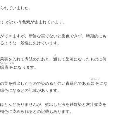
られていました。
ine）がという色素が含まれています。
ができますが、新鮮な実でないと染色できず、時期的にも
るような一般性に欠けています。
こ
果実を入れて煮詰めたあと、
濾
して染液になったものに何
ろくしょういろ
緑青色
になります。
へきしょく
の実を煮出したもので染めると強い青緑色である
碧色
にな
緑色になるとの記載があります。
ほとんどありませんが、煮出した液を鉄媒染と灰汁媒染を
褐色に染められるとの記載もあります。