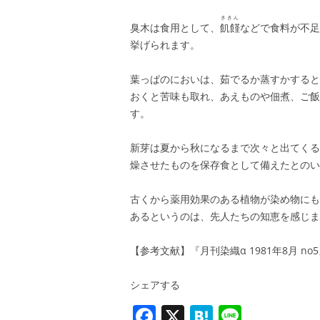
ききん
臭木は食用として、
飢饉
などで食料が不足
挙げられます。
葉っぱのにおいは、茹でるか蒸すかすると
おくと苦味も取れ、あえものや佃煮、ご飯
す。
新芽は夏から秋になるまで次々と出てくる
燥させたものを保存食として備えたとのい
古くから薬用効果のある植物が染め物にも
あるというのは、先人たちの知恵を感じま
【参考文献】『月刊染織α 1981年8月 no
シェアする
F
X
H
Li