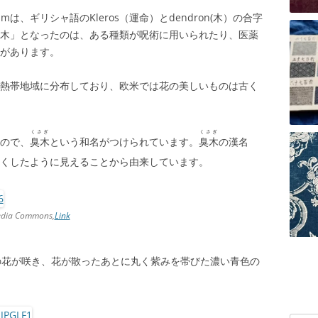
umは、ギリシャ語のKleros（運命）とdendron(木）の合字
木」となったのは、ある種類が呪術に用いられたり、医薬
があります。
帯や亜熱帯地域に分布しており、欧米では花の美しいものは古く
くさぎ
くさぎ
ので、
臭木
という和名がつけられています。
臭木
の漢名
くしたように見えることから由来しています。
media Commons,
Link
の花が咲き、花が散ったあとに丸く紫みを帯びた濃い青色の