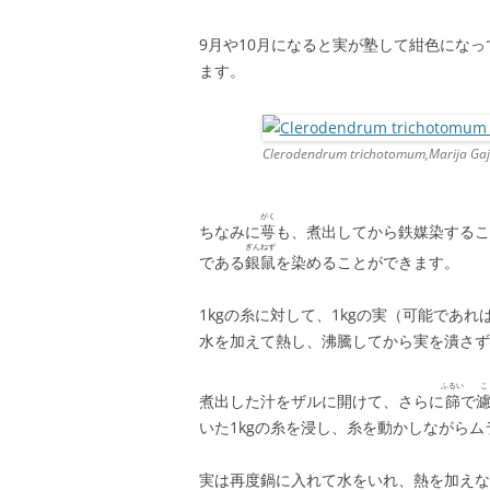
9月や10月になると実が塾して紺色にな
ます。
Clerodendrum trichotomum,Marija Gaji
がく
ちなみに
萼
も、煮出してから鉄媒染するこ
ぎんねず
である
銀鼠
を染めることができます。
1kgの糸に対して、1kgの実（可能であれ
水を加えて熱し、沸騰してから実を潰さず
ふるい
こ
煮出した汁をザルに開けて、さらに
篩
で
いた1kgの糸を浸し、糸を動かしながら
実は再度鍋に入れて水をいれ、熱を加えな