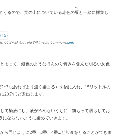
がく
ってくるので、実の上についている赤色の
萼
と一緒に採集し
ć, CC BY-SA 4.0 , via Wikimedia Commons,
Link
とよって、銀色のようなほんのり青みを含んだ明るい灰色
ば2~3kgあればより濃く染まる）を鍋に入れ、15リットルの
に20分ほど煮出します。
濾
して染液にし、液が冷めないうちに、前もって濡らしてお
ムラにならないように染めていきます。
がら同じように2番、3番、4番…と煎液をとることができま