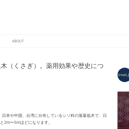
コ
ン
ABOUT
テ
ン
ツ
プライバシーポリシー
へ
ス
臭木（くさぎ）。薬用効果や歴史につ
キ
ッ
プ
omum）は、日本や中国、台湾に分布しているシソ科の落葉低木で、日
と2m〜5mほどになります。