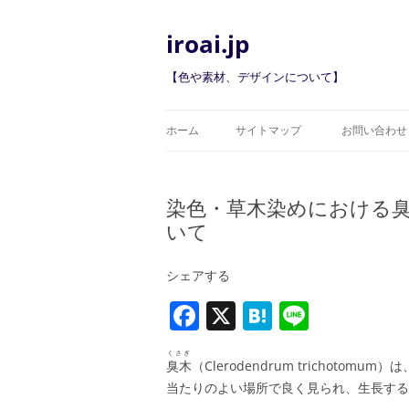
iroai.jp
【色や素材、デザインについて】
ホーム
サイトマップ
お問い合わせ
染色・草木染めにおける
いて
シェアする
F
X
H
Li
a
at
n
くさぎ
c
e
e
臭木
（Clerodendrum trichot
当たりのよい場所で良く見られ、生長する
e
n