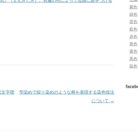
式』（えんぎしき）。衣服の色によって位階に差をつける
紫色
緑色
茶色
藍色
赤色
青色
黄色
黒色
鼠色
face
忍文字摺
型染めで絞り染めのような柄を表現する染色技法
について
→