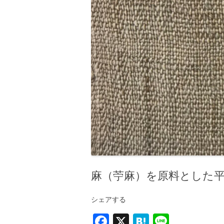
麻（苧麻）を原料とした
シェアする
F
X
H
Li