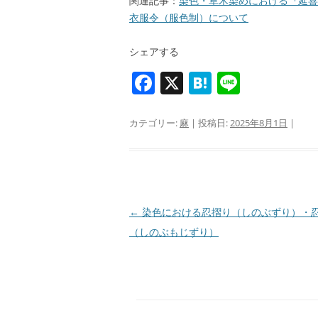
関連記事：
染色・草木染めにおける『延喜
衣服令（服色制）について
シェアする
F
X
H
Li
a
at
n
c
e
e
カテゴリー:
麻
| 投稿日:
2025年8月1日
|
e
n
b
a
o
o
投
←
染色における忍摺り（しのぶずり）・
稿
（しのぶもじずり）
k
ナ
ビ
ゲ
ー