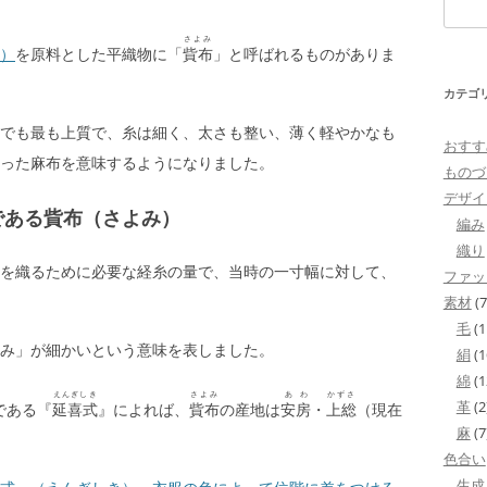
検
索:
さよみ
）
を原料とした平織物に「
貲布
」と呼ばれるものがありま
カテゴ
でも最も上質で、糸は細く、太さも整い、薄く軽やかなも
おすす
った麻布を意味するようになりました。
ものづ
デザイ
である貲布（さよみ）
編み
織り
を織るために必要な経糸の量で、当時の一寸幅に対して、
ファッ
。
素材
(7
毛
(1
み」が細かいという意味を表しました。
絹
(1
綿
(1
えんぎしき
さよみ
あわ
かずさ
革
(2
である『
延喜式
』によれば、
貲布
の産地は
安房
・
上総
（現在
麻
(7
色合い
生成