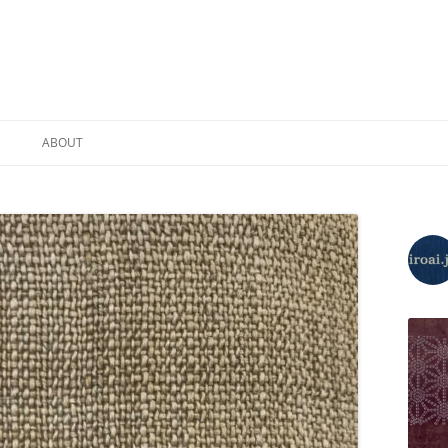
コ
ン
ABOUT
テ
ン
ツ
プライバシーポリシー
へ
ス
キ
ッ
プ