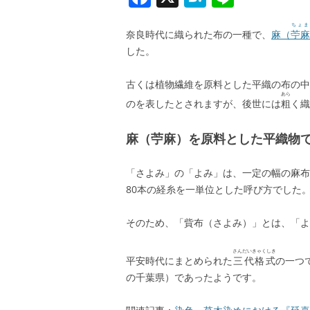
a
at
n
ちょま
c
e
e
奈良時代に織られた布の一種で、
麻（
苧麻
した。
e
n
b
a
古くは植物繊維を原料とした平織の布の中
あら
o
のを表したとされますが、後世には
粗
く織
o
麻（苧麻）を原料とした平織物
k
「さよみ」の「よみ」は、一定の幅の麻布
80本の経糸を一単位とした呼び方でした
そのため、「貲布（さよみ）」とは、「よ
さんだいきゃくしき
平安時代にまとめられた
三代格式
の一つ
の千葉県）であったようです。