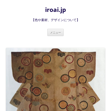
iroai.jp
【色や素材、デザインについて】
コ
メニュー
ン
テ
ン
ツ
へ
ス
キ
ッ
プ