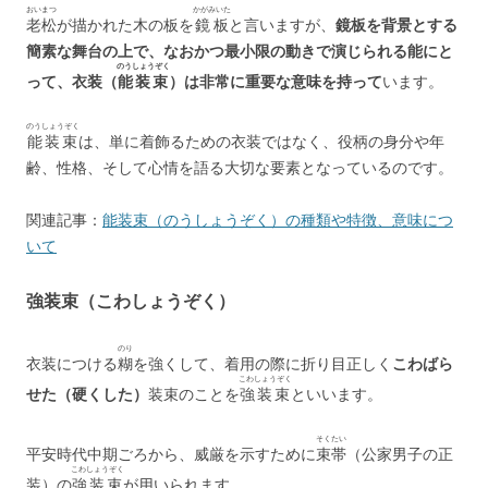
おいまつ
かがみいた
老松
が描かれた木の板を
鏡板
と言いますが、
鏡板を背景とする
簡素な舞台の上で、なおかつ最小限の動きで演じられる能にと
のうしょうぞく
って、衣装（
能装束
）は非常に重要な意味を持って
います。
のうしょうぞく
能装束
は、単に着飾るための衣装ではなく、役柄の身分や年
齢、性格、そして心情を語る大切な要素となっているのです。
関連記事：
能装束（のうしょうぞく）の種類や特徴、意味につ
いて
強装束（こわしょうぞく）
のり
衣装につける
糊
を強くして、着用の際に折り目正しく
こわばら
こわしょうぞく
せた（硬くした）
装束のことを
強装束
といいます。
そくたい
平安時代中期ごろから、威厳を示すために
束帯
（公家男子の正
こわしょうぞく
装）の
強装束
が用いられます。