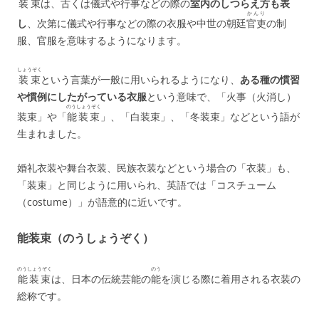
装束
は、古くは儀式や行事などの際の
室内のしつらえ方も表
かんり
し
、次第に儀式や行事などの際の衣服や中世の朝廷
官吏
の制
服、官服を意味するようになります。
しょうぞく
装束
という言葉が一般に用いられるようになり、
ある種の慣習
や慣例にしたがっている衣服
という意味で、「火事（火消し）
のうしょうぞく
装束」や「
能装束
」、「白装束」、「冬装束」などという語が
生まれました。
婚礼衣装や舞台衣装、民族衣装などという場合の「衣装」も、
「装束」と同じように用いられ、英語では「コスチューム
（costume）」が語意的に近いです。
能装束（のうしょうぞく）
のうしょうぞく
のう
能装束
は、日本の伝統芸能の
能
を演じる際に着用される衣装の
総称です。