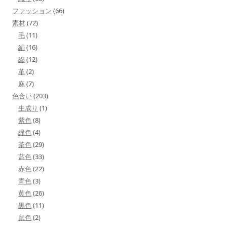
ファッション
(66)
素材
(72)
毛
(11)
絹
(16)
綿
(12)
革
(2)
麻
(7)
色合い
(203)
生成り
(1)
紫色
(8)
緑色
(4)
茶色
(29)
藍色
(33)
赤色
(22)
青色
(3)
黄色
(26)
黒色
(11)
鼠色
(2)