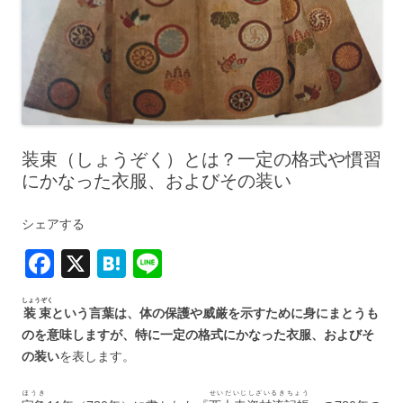
装束（しょうぞく）とは？一定の格式や慣習
にかなった衣服、およびその装い
シェアする
F
X
H
Li
a
at
n
しょうぞく
c
e
e
装束
という言葉は、体の保護や威厳を示すために身にまとうも
のを意味しますが、特に一定の格式にかなった衣服、およびそ
e
n
の装い
を表します。
b
a
ほうき
せいだいじしざいるきちょう