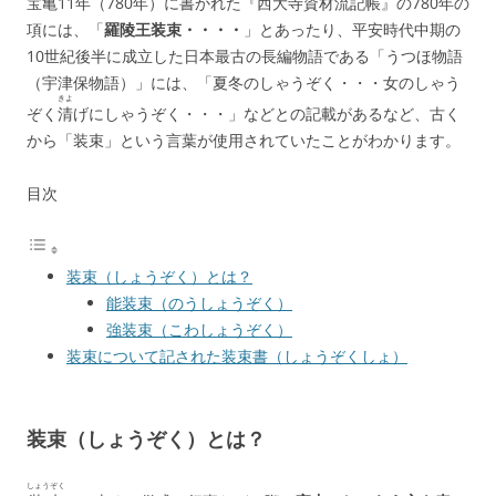
o
宝亀
11年（780年）に書かれた『
西大寺資材流記帳
』の780年の
o
項には、「
羅陵王装束・・・・
」とあったり、平安時代中期の
10世紀後半に成立した日本最古の長編物語である「うつほ物語
k
（宇津保物語）」には、「夏冬のしゃうぞく・・・女のしゃう
きよ
ぞく
清
げにしゃうぞく・・・」などとの記載があるなど、古く
から「装束」という言葉が使用されていたことがわかります。
目次
装束（しょうぞく）とは？
能装束（のうしょうぞく）
強装束（こわしょうぞく）
装束について記された装束書（しょうぞくしょ）
装束（しょうぞく）とは？
しょうぞく