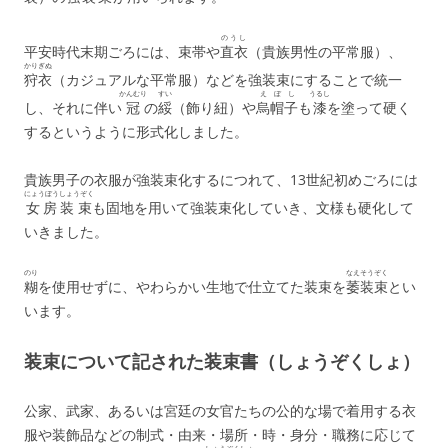
のうし
平安時代末期ごろには、束帯や
直衣
（貴族男性の平常服）、
かりぎぬ
狩衣
（カジュアルな平常服）などを強装束にすることで統一
かんむり
すい
えぼし
うるし
し、それに伴い
冠
の
綏
（飾り紐）や
烏帽子
も
漆
を塗って硬く
するというように形式化しました。
貴族男子の衣服が強装束化するにつれて、13世紀初めごろには
にょうぼうしょうぞく
女房装束
も固地を用いて強装束化していき、文様も硬化して
いきました。
のり
なえそうぞく
糊
を使用せずに、やわらかい生地で仕立てた装束を
萎装束
とい
います。
装束について記された装束書（しょうぞくしょ）
公家、武家、あるいは宮廷の女官たちの公的な場で着用する衣
服や装飾品などの制式・由来・場所・時・身分・職務に応じて