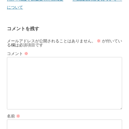
k
ナ
について
ビ
ゲ
コメントを残す
ー
シ
メールアドレスが公開されることはありません。
※
が付いてい
る欄は必須項目です
ョ
コメント
※
ン
名前
※