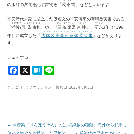
しょうぞくしょ
の服飾の変化を記す書物を『
装束書
』などといいます。
平安時代末期に成立した仮名文の平安装束の有職故実書である
まさすけしょうぞくしょう
さんじょうけしょうぞくしょう
おうえい
『
満佐須計装束抄
』や、『
三条家装束抄
』、
応永
3年（1396
ほったいしょうぞくのことふどうたいしょうぞくのこと
年）に成立した『
法体装束事付童体装束事
』などがありま
す。
シェアする
F
X
H
Li
a
at
n
c
e
e
カテゴリー:
ファッション
| 投稿日:
2025年8月3日
|
e
n
b
a
o
o
投
←
兼房染（けんぼうぞめ）とは
縞織物の種類。海外から舶来し
稿
何か？梅皮を鉄媒染した黒梅染
た縞織物の歴史について
→