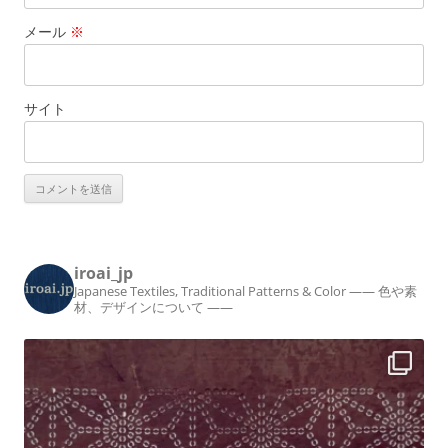
メール
※
サイト
iroai_jp
Japanese Textiles, Traditional Patterns & Color
—— 色や素
材、デザインについて ——