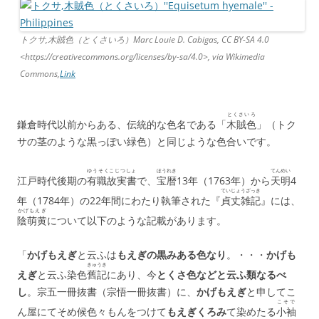
o
o
トクサ,木賊色（とくさいろ）Marc Louie D. Cabigas, CC BY-SA 4.0
k
<https://creativecommons.org/licenses/by-sa/4.0>, via Wikimedia
Commons,
Link
とくさいろ
鎌倉時代以前からある、伝統的な色名である「
木賊色
」（トク
サの茎のような黒っぽい緑色）と同じような色合いです。
ゆうそくこじつしょ
ほうれき
てんめい
江戸時代後期の
有職故実書
で、
宝暦
13年（1763年）から
天明
4
ていじょうざっき
年（1784年）の22年間にわたり執筆された『
貞丈雑記
』には、
かげもえぎ
陰萌黄
について以下のような記載があります。
「
かげもえぎ
と云ふは
もえぎの黒みある色なり
。・・・
かげも
きゅうき
えぎ
と云ふ染色
舊記
にあり、今
とくさ色などと云ふ類なるべ
し
。宗五一冊抜書（宗悟一冊抜書）に、
かげもえぎ
と申してこ
こそで
ん屋にてそめ候色々もんをつけて
もえぎくろみ
て染めたる
小袖