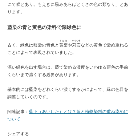
にて候とあり。もえぎに黒みあらばとくさの色の類なり」とあ
ります。
藍染の青と黄色の染料で深緑色に
きはた
かりやす
古く、緑色は藍染の青色と
黄檗
や
苅安
などの黄色で染め重ねる
ことによって表現されていました。
深い緑色を出す場合は、藍で染める濃度をいわゆる藍色の手前
くらいまで濃くする必要があります。
基本的には藍染をどれくらい濃くするかによって、緑の色目を
調整していくのです。
関連記事：
藍下（あいした）とは？藍と植物染料の重ね染めに
ついて
シェアする