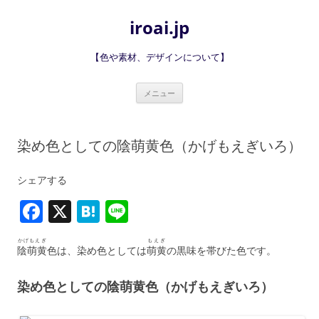
iroai.jp
【色や素材、デザインについて】
コ
メニュー
ン
テ
ン
ツ
へ
染め色としての陰萌黄色（かげもえぎいろ）
ス
キ
ッ
プ
シェアする
F
X
H
Li
a
at
n
かげもえぎ
もえぎ
c
e
e
陰萌黄
色は、染め色としては
萌黄
の黒味を帯びた色です。
e
n
染め色としての陰萌黄色（かげもえぎいろ）
b
a