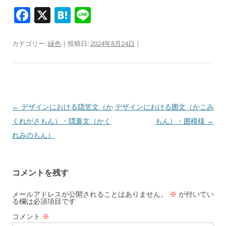
F
X
H
Li
a
at
n
c
e
e
カテゴリー:
緑色
| 投稿日:
2024年8月24日
|
e
n
b
a
o
o
投
←
デザインにおける隠笠文（か
デザインにおける囲文（かこみ
稿
くれがさもん）・隠蓑文（かく
もん）・囲模様
→
k
ナ
れみのもん）
ビ
ゲ
コメントを残す
ー
シ
メールアドレスが公開されることはありません。
※
が付いてい
る欄は必須項目です
ョ
コメント
※
ン