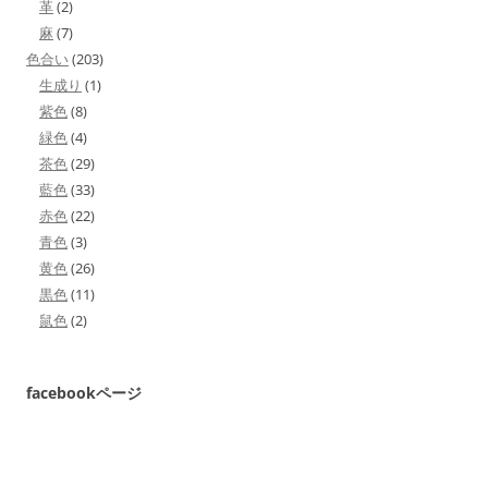
革
(2)
麻
(7)
色合い
(203)
生成り
(1)
紫色
(8)
緑色
(4)
茶色
(29)
藍色
(33)
赤色
(22)
青色
(3)
黄色
(26)
黒色
(11)
鼠色
(2)
facebookページ