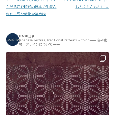
o
稿
ら見る江戸時代の日本で生産さ
ちふくじんもん）
→
k
ナ
れた主要な織物や染め物
ビ
ゲ
iroai_jp
ー
Japanese Textiles, Traditional Patterns & Color
—— 色や素
シ
材、デザインについて ——
ョ
ン