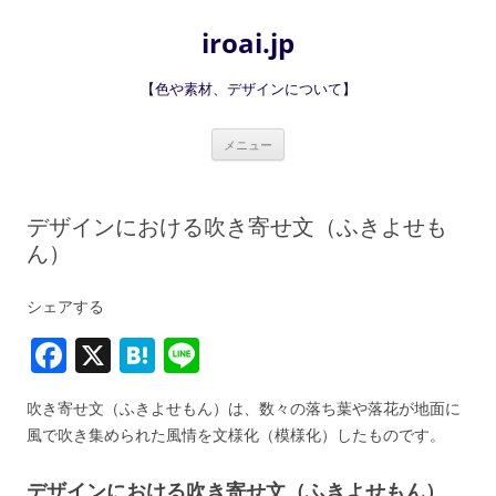
iroai.jp
【色や素材、デザインについて】
コ
メニュー
ン
テ
ン
ツ
へ
デザインにおける吹き寄せ文（ふきよせも
ス
キ
ん）
ッ
プ
シェアする
F
X
H
Li
a
at
n
吹き寄せ文（ふきよせもん）は、数々の落ち葉や落花が地面に
c
e
e
風で吹き集められた風情を文様化（模様化）したものです。
e
n
デザインにおける吹き寄せ文（ふきよせもん）