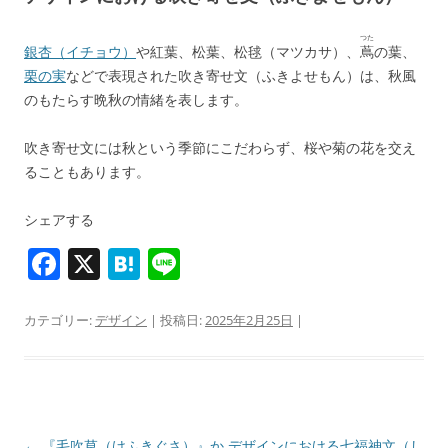
b
a
o
つた
銀杏（イチョウ）
や紅葉、松葉、松毬（マツカサ）、
蔦
の葉、
o
栗の実
などで表現された吹き寄せ文（ふきよせもん）は、秋風
k
のもたらす晩秋の情緒を表します。
吹き寄せ文には秋という季節にこだわらず、桜や菊の花を交え
ることもあります。
シェアする
F
X
H
Li
a
at
n
c
e
e
カテゴリー:
デザイン
| 投稿日:
2025年2月25日
|
e
n
b
a
o
投
←
『毛吹草（けふきぐさ）』か
デザインにおける七福神文（し