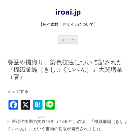
iroai.jp
【色や素材、デザインについて】
コ
メニュー
ン
テ
ン
ツ
へ
養蚕や機織り、染色技法について記された
ス
キ
『機織彙編（きしょくいへん）』大関増業
ッ
（著）
プ
シェアする
F
X
H
Li
a
at
n
ぶんせい
c
e
e
江戸時代後期の
文政
13年（1830年）の頃、『機織彙編（きしょ
くいへん）』という書物の初版が発売されました。
e
n