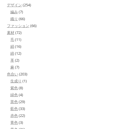
デザイン
(254)
編み
(7)
織り
(66)
ファッション
(66)
素材
(72)
毛
(11)
絹
(16)
綿
(12)
革
(2)
麻
(7)
色合い
(203)
生成り
(1)
紫色
(8)
緑色
(4)
茶色
(29)
藍色
(33)
赤色
(22)
青色
(3)