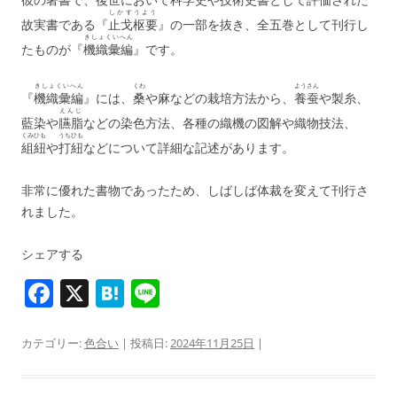
しかすうよう
故実書である『
止戈枢要
』の一部を抜き、全五巻として刊行し
きしょくいへん
たものが『
機織彙編
』です。
きしょくいへん
くわ
ようさん
『
機織彙編
』には、
桑
や麻などの栽培方法から、
養蚕
や製糸、
えんじ
藍染や
臙脂
などの染色方法、各種の織機の図解や織物技法、
くみひも
うちひも
組紐
や
打紐
などについて詳細な記述があります。
非常に優れた書物であったため、しばしば体裁を変えて刊行さ
れました。
シェアする
F
X
H
Li
a
at
n
c
e
e
カテゴリー:
色合い
| 投稿日:
2024年11月25日
|
e
n