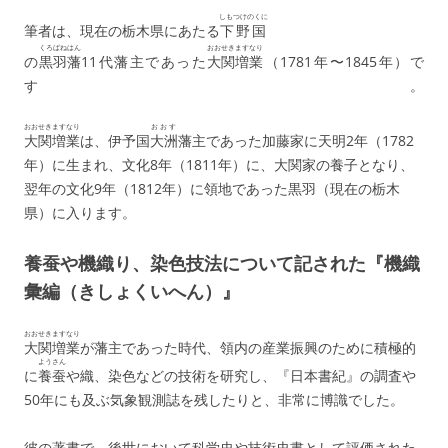
b
a
しもつけのくに
筆者は、現在の栃木県にあたる
下野国
o
くろばねはん
おおせきますなり
の
黒羽藩
11代藩主であった
大関増業
（1781年〜1845年）で
o
す。
k
おおせきますなり
おおす
大関増業
は、伊予国
大洲
藩主であった加藤家に天明2年（1782
年）に生まれ、文化8年（1811年）に、大関家の養子となり、
翌年の文化9年（1812年）に領地であった黒羽（現在の栃木
県）に入ります。
養蚕や機織り、染色技法について記された『機織
彙編（きしょくいへん）』
おおせきますなり
大関増業
が藩主であった時代、領内の産業振興のために積極的
ようさん
に
養蚕
や織、染色などの技術を研究し、『日本書紀』の調査や
50年にも及ぶ気象観測誌を残したりと、非常に博識でした。
彼の著書で、後世において科学史や技術史書として評価された