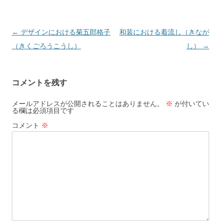
b
a
o
o
投
←
デザインにおける菊五郎格子
和装における着流し（きなが
稿
（きくごろうこうし）
し）
→
k
ナ
ビ
コメントを残す
ゲ
ー
メールアドレスが公開されることはありません。
※
が付いてい
る欄は必須項目です
シ
コメント
※
ョ
ン