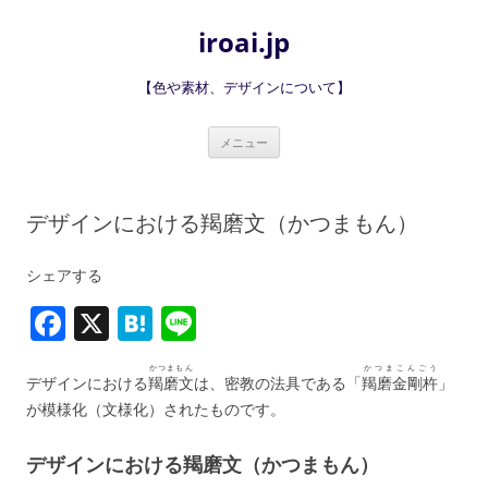
iroai.jp
【色や素材、デザインについて】
コ
メニュー
ン
テ
ン
ツ
へ
デザインにおける羯磨文（かつまもん）
ス
キ
ッ
プ
シェアする
F
X
H
Li
a
at
n
かつまもん
かつまこんごう
c
e
e
デザインにおける
羯磨文
は、密教の法具である「
羯磨金剛杵
」
が模様化（文様化）されたものです。
e
n
b
a
デザインにおける羯磨文（かつまもん）