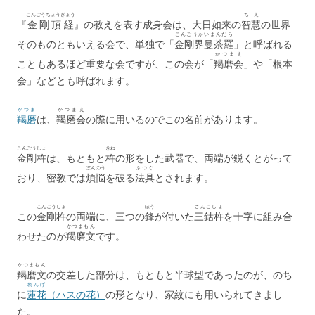
o
こんごうちょうぎょう
ちえ
o
『
金剛頂経
』の教えを表す成身会は、大日如来の
智慧
の世界
こんごうかいまんだら
k
そのものともいえる会で、単独で「
金剛界曼荼羅
」と呼ばれる
かつまえ
こともあるほど重要な会ですが、この会が「
羯磨会
」や「根本
会」などとも呼ばれます。
かつま
かつまえ
羯磨
は、
羯磨会
の際に用いるのでこの名前があります。
こんごうしょ
きね
金剛杵
は、もともと
杵
の形をした武器で、両端が鋭くとがって
ぼんのう
ぶつぐ
おり、密教では
煩悩
を破る
法具
とされます。
こんごうしょ
ほう
さんこしょ
この
金剛杵
の両端に、三つの
鋒
が付いた
三鈷杵
を十字に組み合
かつまもん
わせたのが
羯磨文
です。
かつまもん
羯磨文
の交差した部分は、もともと半球型であったのが、のち
れんげ
に
蓮花
（ハスの花）
の形となり、家紋にも用いられてきまし
た。