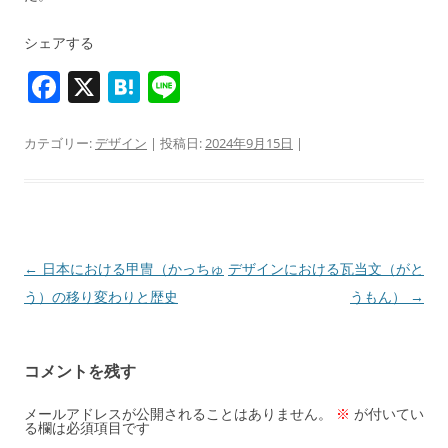
シェアする
F
X
H
Li
a
at
n
c
e
e
カテゴリー:
デザイン
| 投稿日:
2024年9月15日
|
e
n
b
a
o
o
投
←
日本における甲冑（かっちゅ
デザインにおける瓦当文（がと
稿
う）の移り変わりと歴史
うもん）
→
k
ナ
ビ
コメントを残す
ゲ
ー
メールアドレスが公開されることはありません。
※
が付いてい
る欄は必須項目です
シ